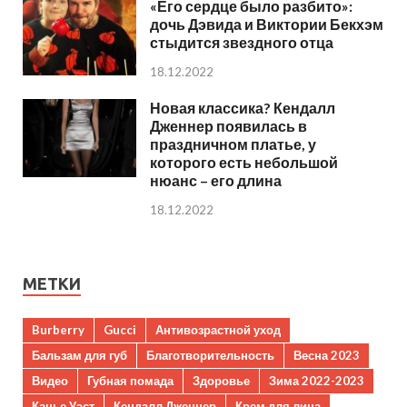
«Его сердце было разбито»:
дочь Дэвида и Виктории Бекхэм
стыдится звездного отца
18.12.2022
Новая классика? Кендалл
Дженнер появилась в
праздничном платье, у
которого есть небольшой
нюанс – его длина
18.12.2022
МЕТКИ
Burberry
Gucci
Антивозрастной уход
Бальзам для губ
Благотворительность
Весна 2023
Видео
Губная помада
Здоровье
Зима 2022-2023
Канье Уэст
Кендалл Дженнер
Крем для лица