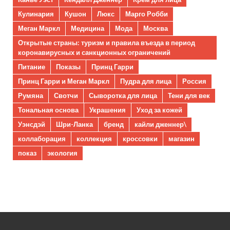
Кулинария
Кушон
Люкс
Марго Робби
Меган Маркл
Медицина
Мода
Москва
Открытые страны: туризм и правила въезда в период
коронавирусных и санкционных ограничений
Питание
Показы
Принц Гарри
Принц Гарри и Меган Маркл
Пудра для лица
Россия
Румяна
Свотчи
Сыворотка для лица
Тени для век
Тональная основа
Украшения
Уход за кожей
Уэнсдэй
Шри-Ланка
бренд
кайли дженнер\
коллаборация
коллекция
кроссовки
магазин
показ
экология