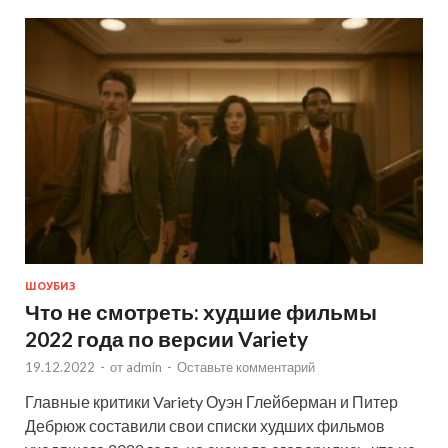
ШОУБИЗ
Что не смотреть: худшие фильмы
2022 года по версии Variety
19.12.2022
-
от
admin
-
Оставьте комментарий
Главные критики Variety Оуэн Глейберман и Питер
Дебрюж составили свои списки худших фильмов