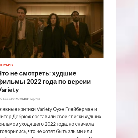
ОУБИЗ
Что не смотреть: худшие
фильмы 2022 года по версии
Variety
ставьте комментарий
лавные критики Variety Оуэн Глейберман и
итер Дебрюж составили свои списки худших
ильмов уходящего 2022 года, но сначала
говорились, что не хотят быть злыми или