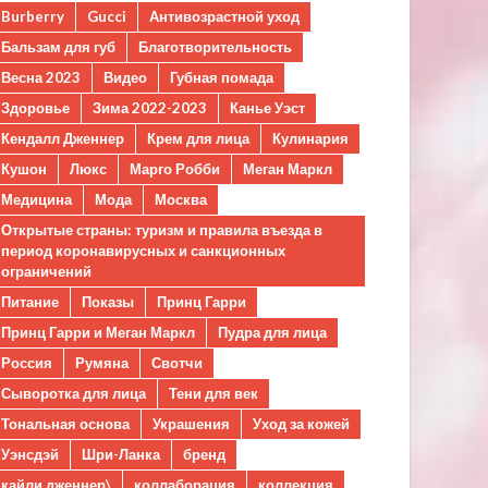
Burberry
Gucci
Антивозрастной уход
Бальзам для губ
Благотворительность
Весна 2023
Видео
Губная помада
Здоровье
Зима 2022-2023
Канье Уэст
Кендалл Дженнер
Крем для лица
Кулинария
Кушон
Люкс
Марго Робби
Меган Маркл
Медицина
Мода
Москва
Открытые страны: туризм и правила въезда в
период коронавирусных и санкционных
ограничений
Питание
Показы
Принц Гарри
Принц Гарри и Меган Маркл
Пудра для лица
Россия
Румяна
Свотчи
Сыворотка для лица
Тени для век
Тональная основа
Украшения
Уход за кожей
Уэнсдэй
Шри-Ланка
бренд
кайли дженнер\
коллаборация
коллекция