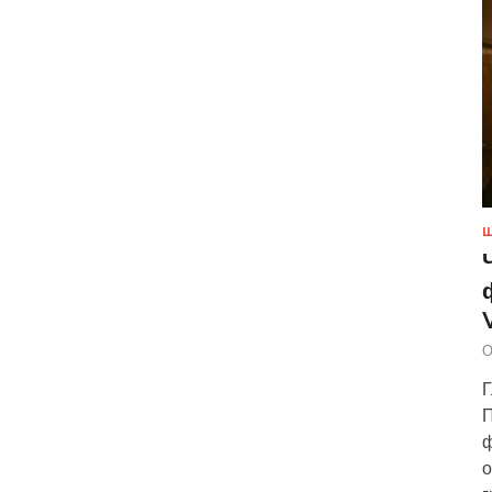
Ш
О
Г
П
ф
о