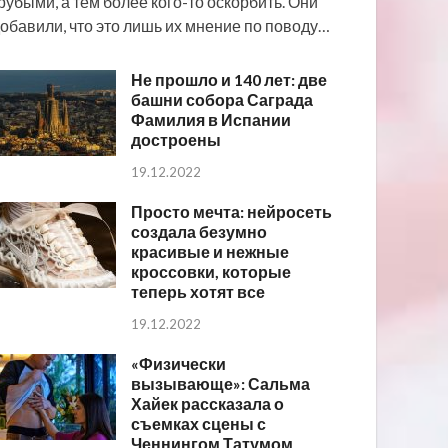
рубыми, а тем более кого-то оскорбить. Они
обавили, что это лишь их мнение по поводу…
Не прошло и 140 лет: две
башни собора Саграда
Фамилия в Испании
достроены
19.12.2022
Просто мечта: нейросеть
создала безумно
красивые и нежные
кроссовки, которые
теперь хотят все
19.12.2022
«Физически
вызывающе»: Сальма
Хайек рассказала о
съемках сцены с
Ченнингом Татумом