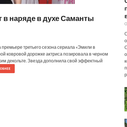
 в наряде в духе Саманты
О
С
о
премьере третьего сезона сериала «Эмили в
С
ной ковровой дорожке актриса позировала в черном
о
ким декольте. Звезда дополнила свой эффектный
к
п
ОБНЕЕ
р