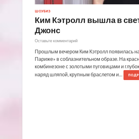
ШОУБИЗ
Ким Кэтролл вышла в свет
Джонс
Оставьте комментарий
Прошлым вечером Ким Кэтролл появилась на 
Париже» в соблазнительном образе. На крас
комбинезоне с золотыми пуговицами и глубо
наряд шляпой, крупным браслетом и…
ПОДР