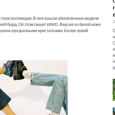
естную коллекцию. В нее вошли обновленные модели
О
 скейтборд. Об этом пишет WWD. Версия из белой кожи
С
шена прозрачными кристаллами. Более яркий
о
С
о
к
п
р