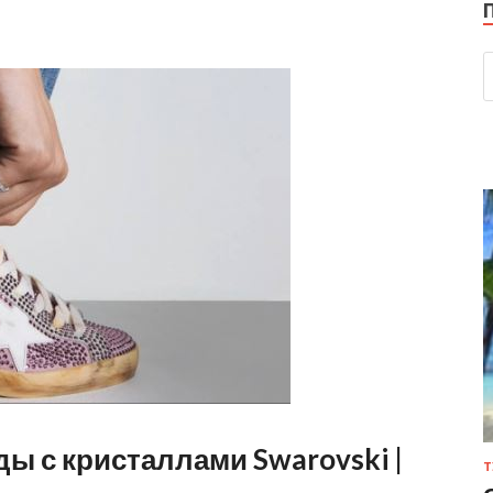
ды с кристаллами Swarovski |
Т