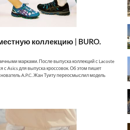
овместную коллекцию | BURO.
личными марками. После выпуска коллекций с Lacoste
 с Asics для выпуска кроссовок. Об этом пишет
снователь A.P.C. Жан Туиту переосмыслил модель