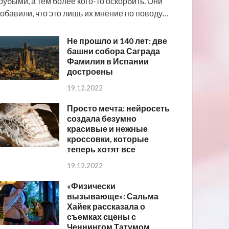
рубыми, а тем более кого-то оскорбить. Они
обавили, что это лишь их мнение по поводу…
Не прошло и 140 лет: две
башни собора Саграда
Фамилия в Испании
достроены
19.12.2022
Просто мечта: нейросеть
создала безумно
красивые и нежные
кроссовки, которые
теперь хотят все
19.12.2022
«Физически
вызывающе»: Сальма
Хайек рассказала о
съемках сцены с
Ченнингом Татумом