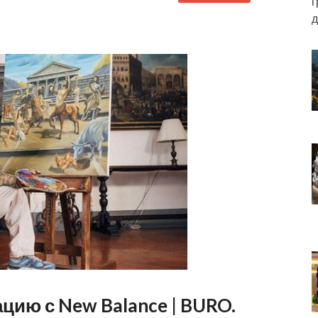
г
д
цию с New Balance | BURO.