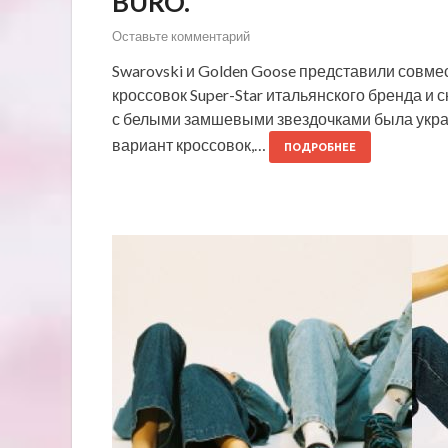
BURO.
Оставьте комментарий
Swarovski и Golden Goose представили совм
кроссовок Super-Star итальянского бренда и
с белыми замшевыми звездочками была укра
вариант кроссовок,…
ПОДРОБНЕЕ