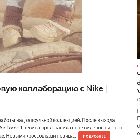
Ш
вую коллаборацию с Nike |
О
Г
П
работы над капсульной коллекцией. После выхода
ф
Air Force 1 певица представила свое видение низкого
о
ebae. Новыми кроссовками певица…
ПОДРОБНЕЕ