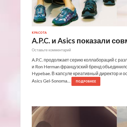
КРАСОТА
A.P.C. и Asics показали с
Оставьте комментарий
A.P.C. продолжает серию коллабораций с раз
и Ron Herman французский бренд объединился
Hypebae. В капсуле креативный директор и о
Asics Gel-Sonoma…
ПОДРОБНЕЕ