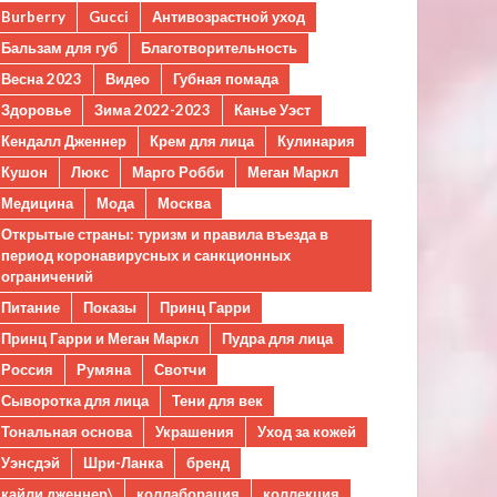
Burberry
Gucci
Антивозрастной уход
Бальзам для губ
Благотворительность
Весна 2023
Видео
Губная помада
Здоровье
Зима 2022-2023
Канье Уэст
Кендалл Дженнер
Крем для лица
Кулинария
Кушон
Люкс
Марго Робби
Меган Маркл
Медицина
Мода
Москва
Открытые страны: туризм и правила въезда в
период коронавирусных и санкционных
ограничений
Питание
Показы
Принц Гарри
Принц Гарри и Меган Маркл
Пудра для лица
Россия
Румяна
Свотчи
Сыворотка для лица
Тени для век
Тональная основа
Украшения
Уход за кожей
Уэнсдэй
Шри-Ланка
бренд
кайли дженнер\
коллаборация
коллекция