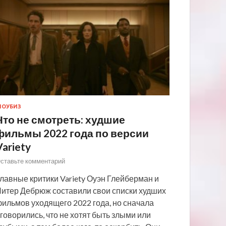
ОУБИЗ
Что не смотреть: худшие
фильмы 2022 года по версии
Variety
ставьте комментарий
лавные критики Variety Оуэн Глейберман и
итер Дебрюж составили свои списки худших
ильмов уходящего 2022 года, но сначала
говорились, что не хотят быть злыми или