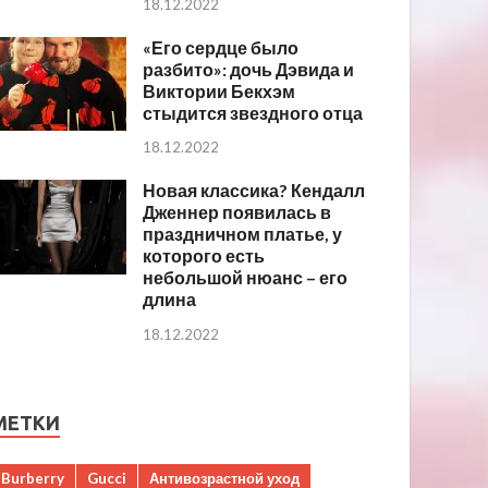
18.12.2022
«Его сердце было
разбито»: дочь Дэвида и
Виктории Бекхэм
стыдится звездного отца
18.12.2022
Новая классика? Кендалл
Дженнер появилась в
праздничном платье, у
которого есть
небольшой нюанс – его
длина
18.12.2022
МЕТКИ
Burberry
Gucci
Антивозрастной уход