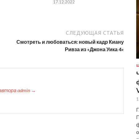
17.12.2022
СЛЕДУЮЩАЯ СТАТЬЯ
Смотреть и любоваться: новый кадр Киану
Ривза из «Джона Уика 4»
Ш
автора admin →
1
Г
П
ф
о