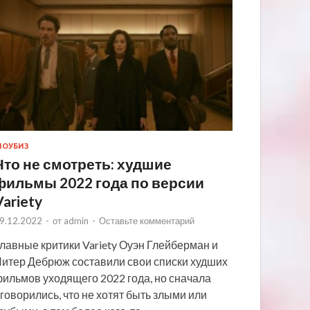
ОУБИЗ
Что не смотреть: худшие
фильмы 2022 года по версии
Variety
9.12.2022
-
от
admin
-
Оставьте комментарий
лавные критики Variety Оуэн Глейберман и
итер Дебрюж составили свои списки худших
ильмов уходящего 2022 года, но сначала
говорились, что не хотят быть злыми или