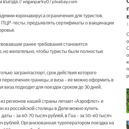
ъезда // wiganparky0 / pixabay.com
демии коронавируса ограничения для туристов.
 ПЦР-тесты, предъявлять сертификаты о вакцинации
1
оровье.
С
о
ствовавшие ранее требования становятся
С
, но желательно, чтобы туристы были полностью
о
к
п
олько загранпаспорт, срок действия которого
р
я пересечения границы, и виза – ее можно оформить в
 виза подходит для поездок сроком до 30 дней.
 из регионов нашей страны летают «Аэрофлот» и
зон из российской столицы в Дели можно купить
даты – за 60-70 тысяч рублей, в Гоа – за 50–60 тысяч
яч рублей. Организованная туроператором поездка на