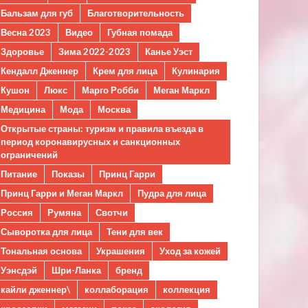
Бальзам для губ
Благотворительность
Весна 2023
Видео
Губная помада
Здоровье
Зима 2022-2023
Канье Уэст
Кендалл Дженнер
Крем для лица
Кулинария
Кушон
Люкс
Марго Робби
Меган Маркл
Медицина
Мода
Москва
Открытые страны: туризм и правила въезда в
период коронавирусных и санкционных
ограничений
Питание
Показы
Принц Гарри
Принц Гарри и Меган Маркл
Пудра для лица
Россия
Румяна
Свотчи
Сыворотка для лица
Тени для век
Тональная основа
Украшения
Уход за кожей
Уэнсдэй
Шри-Ланка
бренд
кайли дженнер\
коллаборация
коллекция