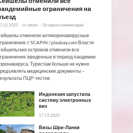
Сейшелы отменили все
пандемийные ограничения на
въезд
7.12.2022
-
от
admin
-
Оставьте комментарий
ейшелы отменили антикоронавирусные
граничения // SCAPIN / pixabay.com Власти
ейшельских островов отменили все
граничения, введенные в период пандемии
оронавируса. Туристам больше не нужно
редъявлять медицинские документы –
езультаты ПЦР-тестов
Индонезия запустила
систему электронных
виз
17.12.2022
Визы Шри-Ланки