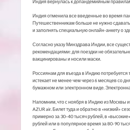
Индия вернулась к допандемийным правилам в
Индия отменила все введенные во время пан
Путешественникам больше не нужно сдавать
и
заполнять специальную онлайн-анкету о зд
Согласно указу Минздрава Индии, все суще
рекомендациями: для поездки не обязательно
вакцинированы и носили маски.
Россиянам для въезда в Индию потребуется т
истекает не менее чем через 6 месяцев со дн
бумажном или электронном виде. Электронная
Напомним, что с ноября в Индию из Москвы и
AZUR air. Билет туда и обратно в «низкий» се
примерно за 30–40 тысяч рублей, в «высокие» 
рублей или в популярное время за 80-90 тыс