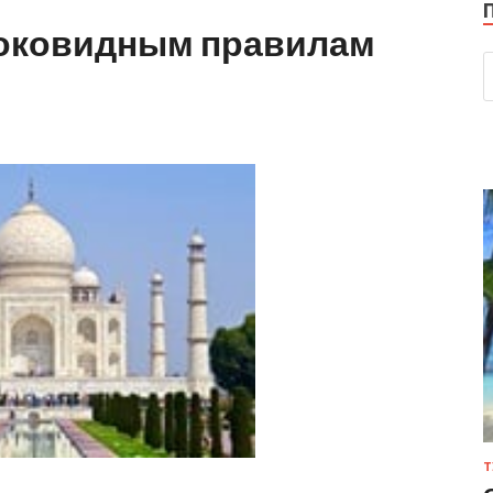
доковидным правилам
Т