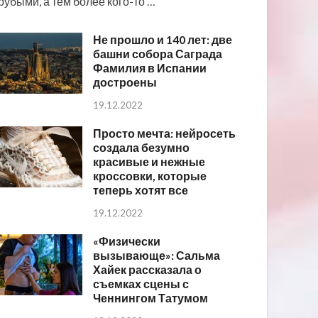
рубыми, а тем более кого-то …
Не прошло и 140 лет: две
башни собора Саграда
Фамилия в Испании
достроены
19.12.2022
Просто мечта: нейросеть
создала безумно
красивые и нежные
кроссовки, которые
теперь хотят все
19.12.2022
«Физически
вызывающе»: Сальма
Хайек рассказала о
съемках сцены с
Ченнингом Татумом