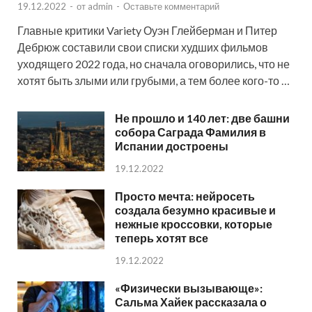
19.12.2022
-
от
admin
-
Оставьте комментарий
Главные критики Variety Оуэн Глейберман и Питер
Дебрюж составили свои списки худших фильмов
уходящего 2022 года, но сначала оговорились, что не
хотят быть злыми или грубыми, а тем более кого-то …
Не прошло и 140 лет: две башни
собора Саграда Фамилия в
Испании достроены
19.12.2022
Просто мечта: нейросеть
создала безумно красивые и
нежные кроссовки, которые
теперь хотят все
19.12.2022
«Физически вызывающе»:
Сальма Хайек рассказала о