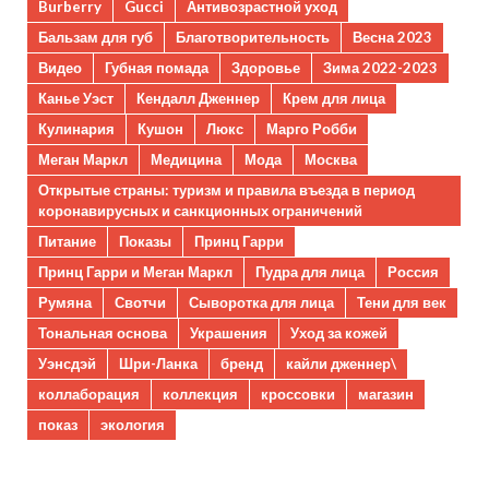
Burberry
Gucci
Антивозрастной уход
Бальзам для губ
Благотворительность
Весна 2023
Видео
Губная помада
Здоровье
Зима 2022-2023
Канье Уэст
Кендалл Дженнер
Крем для лица
Кулинария
Кушон
Люкс
Марго Робби
Меган Маркл
Медицина
Мода
Москва
Открытые страны: туризм и правила въезда в период
коронавирусных и санкционных ограничений
Питание
Показы
Принц Гарри
Принц Гарри и Меган Маркл
Пудра для лица
Россия
Румяна
Свотчи
Сыворотка для лица
Тени для век
Тональная основа
Украшения
Уход за кожей
Уэнсдэй
Шри-Ланка
бренд
кайли дженнер\
коллаборация
коллекция
кроссовки
магазин
показ
экология