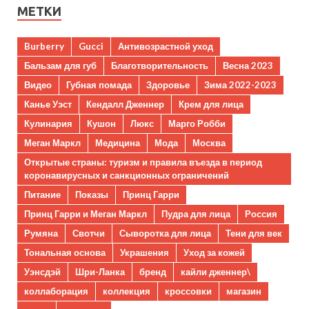
МЕТКИ
Burberry
Gucci
Антивозрастной уход
Бальзам для губ
Благотворительность
Весна 2023
Видео
Губная помада
Здоровье
Зима 2022-2023
Канье Уэст
Кендалл Дженнер
Крем для лица
Кулинария
Кушон
Люкс
Марго Робби
Меган Маркл
Медицина
Мода
Москва
Открытые страны: туризм и правила въезда в период
коронавирусных и санкционных ограничений
Питание
Показы
Принц Гарри
Принц Гарри и Меган Маркл
Пудра для лица
Россия
Румяна
Свотчи
Сыворотка для лица
Тени для век
Тональная основа
Украшения
Уход за кожей
Уэнсдэй
Шри-Ланка
бренд
кайли дженнер\
коллаборация
коллекция
кроссовки
магазин