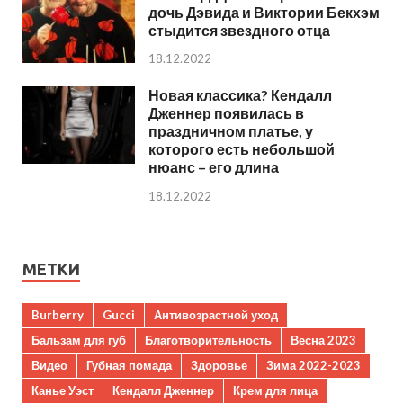
дочь Дэвида и Виктории Бекхэм
стыдится звездного отца
18.12.2022
Новая классика? Кендалл
Дженнер появилась в
праздничном платье, у
которого есть небольшой
нюанс – его длина
18.12.2022
МЕТКИ
Burberry
Gucci
Антивозрастной уход
Бальзам для губ
Благотворительность
Весна 2023
Видео
Губная помада
Здоровье
Зима 2022-2023
Канье Уэст
Кендалл Дженнер
Крем для лица