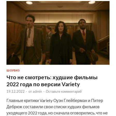
ШОУБИЗ
Что не смотреть: худшие фильмы
2022 года по версии Variety
19.12.2022
-
от
admin
-
Оставьте комментарий
Главные критики Variety Оуэн Глейберман и Питер
Дебрюж составили свои списки худших фильмов
уходящего 2022 года, но сначала оговорились, что не