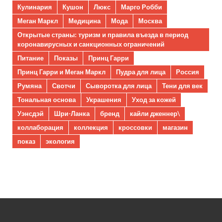
Кулинария
Кушон
Люкс
Марго Робби
Меган Маркл
Медицина
Мода
Москва
Открытые страны: туризм и правила въезда в период
коронавирусных и санкционных ограничений
Питание
Показы
Принц Гарри
Принц Гарри и Меган Маркл
Пудра для лица
Россия
Румяна
Свотчи
Сыворотка для лица
Тени для век
Тональная основа
Украшения
Уход за кожей
Уэнсдэй
Шри-Ланка
бренд
кайли дженнер\
коллаборация
коллекция
кроссовки
магазин
показ
экология