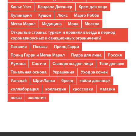
Канье Уэст
Кендалл Дженнер
Крем для лица
Кулинария
Кушон
Люкс
Марго Робби
Меган Маркл
Медицина
Мода
Москва
Открытые страны: туризм и правила въезда в период
коронавирусных и санкционных ограничений
Питание
Показы
Принц Гарри
Принц Гарри и Меган Маркл
Пудра для лица
Россия
Румяна
Свотчи
Сыворотка для лица
Тени для век
Тональная основа
Украшения
Уход за кожей
Уэнсдэй
Шри-Ланка
бренд
кайли дженнер\
коллаборация
коллекция
кроссовки
магазин
показ
экология