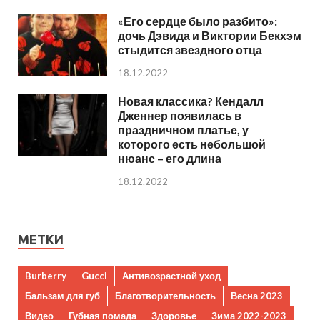
«Его сердце было разбито»:
дочь Дэвида и Виктории Бекхэм
стыдится звездного отца
18.12.2022
Новая классика? Кендалл
Дженнер появилась в
праздничном платье, у
которого есть небольшой
нюанс – его длина
18.12.2022
МЕТКИ
Burberry
Gucci
Антивозрастной уход
Бальзам для губ
Благотворительность
Весна 2023
Видео
Губная помада
Здоровье
Зима 2022-2023