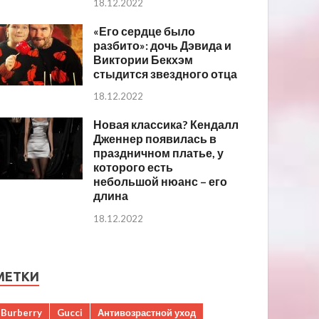
18.12.2022
«Его сердце было
разбито»: дочь Дэвида и
Виктории Бекхэм
стыдится звездного отца
18.12.2022
Новая классика? Кендалл
Дженнер появилась в
праздничном платье, у
которого есть
небольшой нюанс – его
длина
18.12.2022
МЕТКИ
Burberry
Gucci
Антивозрастной уход