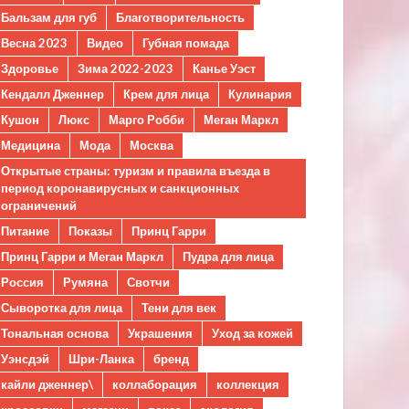
Бальзам для губ
Благотворительность
Весна 2023
Видео
Губная помада
Здоровье
Зима 2022-2023
Канье Уэст
Кендалл Дженнер
Крем для лица
Кулинария
Кушон
Люкс
Марго Робби
Меган Маркл
Медицина
Мода
Москва
Открытые страны: туризм и правила въезда в
период коронавирусных и санкционных
ограничений
Питание
Показы
Принц Гарри
Принц Гарри и Меган Маркл
Пудра для лица
Россия
Румяна
Свотчи
Сыворотка для лица
Тени для век
Тональная основа
Украшения
Уход за кожей
Уэнсдэй
Шри-Ланка
бренд
кайли дженнер\
коллаборация
коллекция