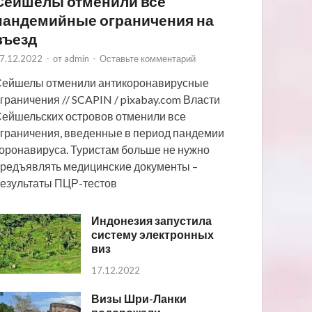
Сейшелы отменили все
пандемийные ограничения на
въезд
7.12.2022
-
от
admin
-
Оставьте комментарий
ейшелы отменили антикоронавирусные
граничения // SCAPIN / pixabay.com Власти
ейшельских островов отменили все
граничения, введенные в период пандемии
оронавируса. Туристам больше не нужно
редъявлять медицинские документы –
езультаты ПЦР-тестов
Индонезия запустила
систему электронных
виз
17.12.2022
Визы Шри-Ланки