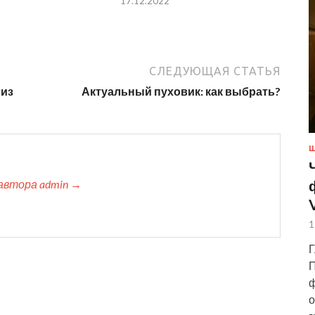
17.12.2022
СЛЕДУЮЩАЯ СТАТЬЯ
виз
Актуальный пуховик: как выбрать?
Ш
автора admin →
1
Г
П
ф
о