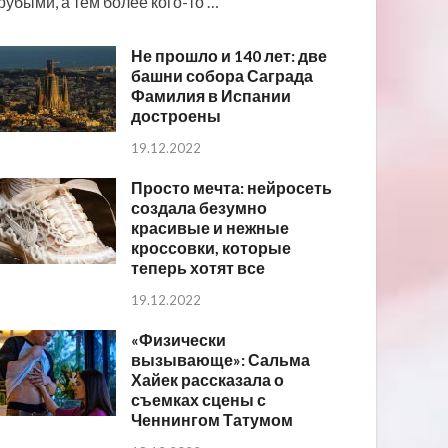
рубыми, а тем более кого-то …
Не прошло и 140 лет: две
башни собора Саграда
Фамилия в Испании
достроены
19.12.2022
Просто мечта: нейросеть
создала безумно
красивые и нежные
кроссовки, которые
теперь хотят все
19.12.2022
«Физически
вызывающе»: Сальма
Хайек рассказала о
съемках сцены с
Ченнингом Татумом