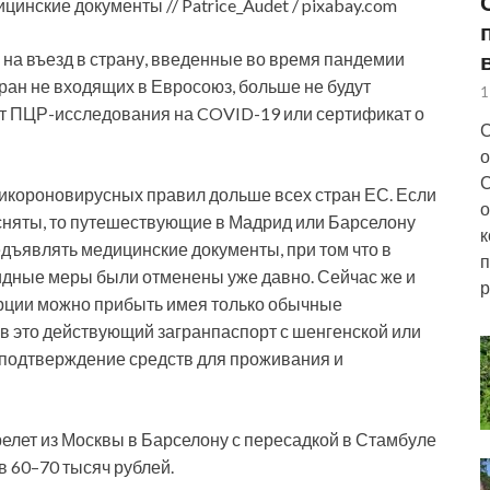
инские документы // Patrice_Audet / pixabay.com
 на въезд в страну, введенные во время пандемии
тран не входящих в Евросоюз, больше не
будут
1
ат ПЦР-исследования на COVID-19 или сертификат о
С
о
С
икороновирусных правил дольше всех стран ЕС. Если
о
сняты, то путешествующие в Мадрид или Барселону
к
дъявлять медицинские документы, при том что в
п
дные меры были отменены уже давно. Сейчас же и
р
урции можно прибыть имея только обычные
в это действующий загранпаспорт с шенгенской или
, подтверждение средств для проживания и
елет из Москвы в Барселону с пересадкой в Стамбуле
в 60–70 тысяч рублей.