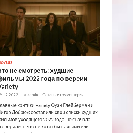
ОУБИЗ
Что не смотреть: худшие
фильмы 2022 года по версии
Variety
9.12.2022
-
от
admin
-
Оставьте комментарий
лавные критики Variety Оуэн Глейберман и
итер Дебрюж составили свои списки худших
ильмов уходящего 2022 года, но сначала
говорились, что не хотят быть злыми или