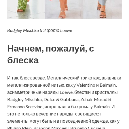
Badgley Mischka и 2 фото Loewe
Начнем, пожалуй, с
блеска
И так, блеск везде. Металлический трикотаж, вышивки
металлизированной нитью, как у Valentino и Balmain,
асимметричные наряды Loewe, блестки и кристаллы
Badgley Mischka, Dolce & Gabbana, Zuhair Murad и
Ermanno Scervino, искрящаяся бахрома у Balmain. И
это не только вечерние наряды, светящиеся
элементы могут быть и в повседневной одежде, как у
Philipp Plein, Brandon Maxwell, Brunello Cucinelli.