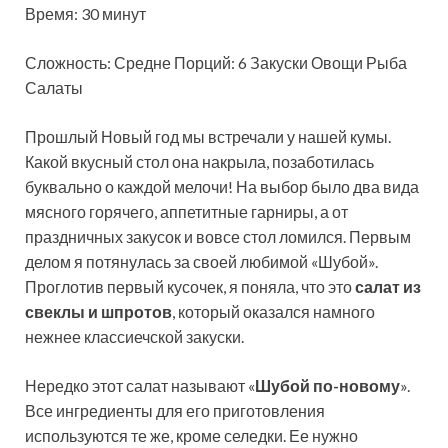
Время: 30 минут
Сложность: Средне
Порций: 6 Закуски Овощи Рыба
Салаты
Прошлый Новый год мы встречали у нашей кумы.
Какой вкусный стол она накрыла, позаботилась
буквально о каждой мелочи! На выбор было два вида
мясного горячего, аппетитные гарниры, а от
праздничных закусок и вовсе стол ломился. Первым
делом я потянулась за своей любимой «Шубой».
Проглотив первый кусочек, я поняла, что это
салат из
свеклы и шпротов
, который оказался намного
нежнее классиечской закуски.
Нередко этот салат называют «
Шубой по-новому
».
Все ингредиенты для его приготовления
используются те же, кроме селедки. Ее нужно