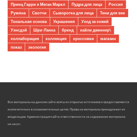
Принц Гарри и Меган Маркл
Пудра для лица
Россия
Румяна
Свотчи
Сыворотка для лица
Тени для век
Тональная основа
Украшения
Уход за кожей
Уэнсдэй
Шри-Ланка
бренд
кайли дженнер\
коллаборация
коллекция
кроссовки
магазин
показ
экология
Все материалы на данном сайте взяты из открытых источников и предоставляются
исключительно в ознакомительных целях. Права на материалы принадлежат их
владельцам. Администрация сайта ответственности за содержание материала
не несет.