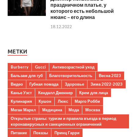
праздничном платье, у
которого есть небольшой
нюанс – его длина
18.12.2022
МЕТКИ
Burberry
Gucci
Антивозрастной уход
Бальзам для губ
Благотворительность
Весна 2023
Видео
Губная помада
Здоровье
Зима 2022-2023
Канье Уэст
Кендалл Дженнер
Крем для лица
Кулинария
Кушон
Люкс
Марго Робби
Меган Маркл
Медицина
Мода
Москва
Открытые страны: туризм и правила въезда в период
коронавирусных и санкционных ограничений
Питание
Показы
Принц Гарри