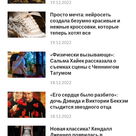
19.12.2022
Просто мечта: нейросеть
создала безумно красивые и
нежные кроссовки, которые
теперь хотят все
19.12.2022
«Физически вызывающе»:
Сальма Хайек рассказала о
съемках сцены с Ченнингом
Татумом
18.12.2022
«Его сердце было разбито»:
дочь Дэвида и Виктории Бекхэм
стыдится звездного отца
18.12.2022
Новая классика? Кендалл
Дженнер появилась в