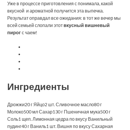
Уже в процессе приготовления с понимала, какой
вкусной и ароматной получится эта выпечка.
Результат оправдал все ожидания: в тот же вечер мы
всей семьей слопали этот
вкусный вишневый
пирог
с чаем!
Ингредиенты
Дрожжи20 г Яйцо2 шт. Сливочное масло80 г
Молоко500 мл Сахар130 г Пшеничная мука500 г
Соль1 щеп. Лимонная цедра по вкусу Ванильный
пудинг40 г Ваниль1 шт. Вишня по вкусу Сахарная