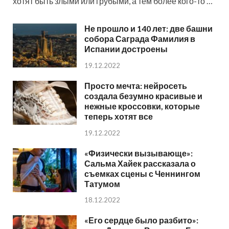
хотят быть злыми или грубыми, а тем более кого-то …
Не прошло и 140 лет: две башни
собора Саграда Фамилия в
Испании достроены
19.12.2022
Просто мечта: нейросеть
создала безумно красивые и
нежные кроссовки, которые
теперь хотят все
19.12.2022
«Физически вызывающе»:
Сальма Хайек рассказала о
съемках сцены с Ченнингом
Татумом
18.12.2022
«Его сердце было разбито»: