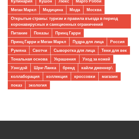
Кулинария
Кушон
Люкс
Марго Робби
Меган Маркл
Медицина
Мода
Москва
Открытые страны: туризм и правила въезда в период
коронавирусных и санкционных ограничений
Питание
Показы
Принц Гарри
Принц Гарри и Меган Маркл
Пудра для лица
Россия
Румяна
Свотчи
Сыворотка для лица
Тени для век
Тональная основа
Украшения
Уход за кожей
Уэнсдэй
Шри-Ланка
бренд
кайли дженнер\
коллаборация
коллекция
кроссовки
магазин
показ
экология