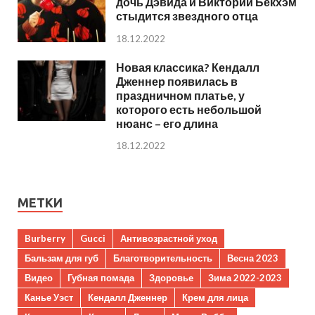
дочь Дэвида и Виктории Бекхэм
стыдится звездного отца
18.12.2022
Новая классика? Кендалл
Дженнер появилась в
праздничном платье, у
которого есть небольшой
нюанс – его длина
18.12.2022
МЕТКИ
Burberry
Gucci
Антивозрастной уход
Бальзам для губ
Благотворительность
Весна 2023
Видео
Губная помада
Здоровье
Зима 2022-2023
Канье Уэст
Кендалл Дженнер
Крем для лица