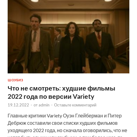
ШОУБИЗ
Что не смотреть: худшие фильмы
2022 года по версии Variety
19.12.2022
-
от
admin
-
Оставьте комментарий
Главные критики Variety Оуэн Глейберман и Питер
Дебрюж составили свои списки худших фильмов
уходящего 2022 года, но сначала оговорились, что не