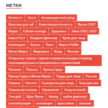
МЕТКИ
Burberry
Gucci
Антивозрастной уход
Бальзам для губ
Благотворительность
Весна 2023
Видео
Губная помада
Здоровье
Зима 2022-2023
Канье Уэст
Кендалл Дженнер
Крем для лица
Кулинария
Кушон
Люкс
Марго Робби
Меган Маркл
Медицина
Мода
Москва
Открытые страны: туризм и правила въезда в период
коронавирусных и санкционных ограничений
Питание
Показы
Принц Гарри
Принц Гарри и Меган Маркл
Пудра для лица
Россия
Румяна
Свотчи
Сыворотка для лица
Тени для век
Тональная основа
Украшения
Уход за кожей
Уэнсдэй
Шри-Ланка
бренд
кайли дженнер\
коллаборация
коллекция
кроссовки
магазин