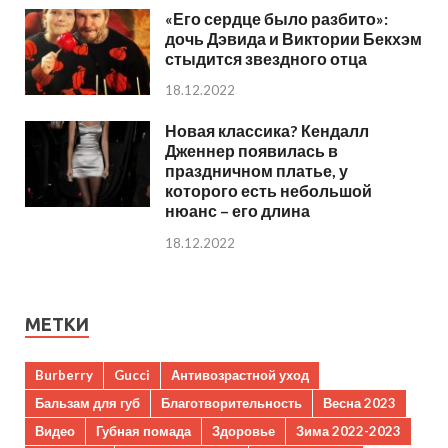
«Его сердце было разбито»:
дочь Дэвида и Виктории Бекхэм
стыдится звездного отца
18.12.2022
Новая классика? Кендалл
Дженнер появилась в
праздничном платье, у
которого есть небольшой
нюанс – его длина
18.12.2022
МЕТКИ
Burberry
Gucci
Антивозрастной уход
Бальзам для губ
Благотворительность
Весна 2023
Видео
Губная помада
Здоровье
Зима 2022-2023