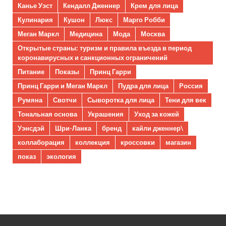
Канье Уэст
Кендалл Дженнер
Крем для лица
Кулинария
Кушон
Люкс
Марго Робби
Меган Маркл
Медицина
Мода
Москва
Открытые страны: туризм и правила въезда в период
коронавирусных и санкционных ограничений
Питание
Показы
Принц Гарри
Принц Гарри и Меган Маркл
Пудра для лица
Россия
Румяна
Свотчи
Сыворотка для лица
Тени для век
Тональная основа
Украшения
Уход за кожей
Уэнсдэй
Шри-Ланка
бренд
кайли дженнер\
коллаборация
коллекция
кроссовки
магазин
показ
экология