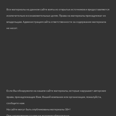
Все материалы на данном сайте взяты из открытых источников и предоставляются
исключительно в ознакомительных целях. Права на материалы принадлежат их
владельцам. Администрация сайта ответственности за содержание материала
не несет.
Если Вы обнаружили на нашем сайте материалы, которые нарушают авторские
права, принадлежащие Вам, Вашей компании или организации, пожалуйста,
сообщите нам.
На сайте могут быть опубликованы материалы 18+!
При цитировании ссылка на источник обязательна.