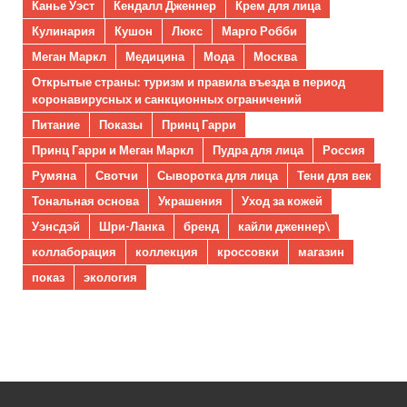
Канье Уэст
Кендалл Дженнер
Крем для лица
Кулинария
Кушон
Люкс
Марго Робби
Меган Маркл
Медицина
Мода
Москва
Открытые страны: туризм и правила въезда в период
коронавирусных и санкционных ограничений
Питание
Показы
Принц Гарри
Принц Гарри и Меган Маркл
Пудра для лица
Россия
Румяна
Свотчи
Сыворотка для лица
Тени для век
Тональная основа
Украшения
Уход за кожей
Уэнсдэй
Шри-Ланка
бренд
кайли дженнер\
коллаборация
коллекция
кроссовки
магазин
показ
экология