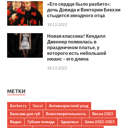
«Его сердце было разбито»:
дочь Дэвида и Виктории Бекхэм
стыдится звездного отца
18.12.2022
Новая классика? Кендалл
Дженнер появилась в
праздничном платье, у
которого есть небольшой
нюанс – его длина
18.12.2022
МЕТКИ
Burberry
Gucci
Антивозрастной уход
Бальзам для губ
Благотворительность
Весна 2023
Видео
Губная помада
Здоровье
Зима 2022-2023