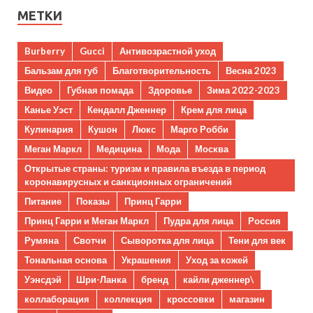
МЕТКИ
Burberry
Gucci
Антивозрастной уход
Бальзам для губ
Благотворительность
Весна 2023
Видео
Губная помада
Здоровье
Зима 2022-2023
Канье Уэст
Кендалл Дженнер
Крем для лица
Кулинария
Кушон
Люкс
Марго Робби
Меган Маркл
Медицина
Мода
Москва
Открытые страны: туризм и правила въезда в период
коронавирусных и санкционных ограничений
Питание
Показы
Принц Гарри
Принц Гарри и Меган Маркл
Пудра для лица
Россия
Румяна
Свотчи
Сыворотка для лица
Тени для век
Тональная основа
Украшения
Уход за кожей
Уэнсдэй
Шри-Ланка
бренд
кайли дженнер\
коллаборация
коллекция
кроссовки
магазин