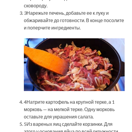
сковороду.
3Нарежьте печень, добавьте ее к луку и
обжаривайте до готовности. В конце посолите
и поперчите ингредиенты.
4Натрите картофель на крупной терке, а 1
морковь — на мелкой терке. Одну морковь
оставьте для украшения салата.
5Из вареных яиц сделайте корзинки. Для
этого у основания яйца по всей окружности