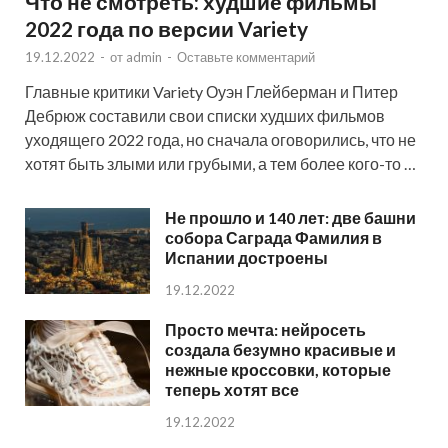
Что не смотреть: худшие фильмы
2022 года по версии Variety
19.12.2022
-
от
admin
-
Оставьте комментарий
Главные критики Variety Оуэн Глейберман и Питер
Дебрюж составили свои списки худших фильмов
уходящего 2022 года, но сначала оговорились, что не
хотят быть злыми или грубыми, а тем более кого-то …
Не прошло и 140 лет: две башни
собора Саграда Фамилия в
Испании достроены
19.12.2022
Просто мечта: нейросеть
создала безумно красивые и
нежные кроссовки, которые
теперь хотят все
19.12.2022