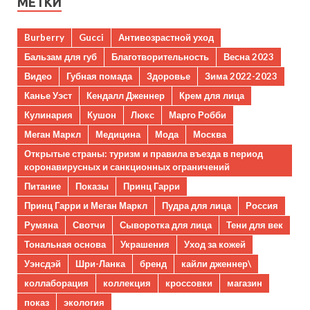
МЕТКИ
Burberry
Gucci
Антивозрастной уход
Бальзам для губ
Благотворительность
Весна 2023
Видео
Губная помада
Здоровье
Зима 2022-2023
Канье Уэст
Кендалл Дженнер
Крем для лица
Кулинария
Кушон
Люкс
Марго Робби
Меган Маркл
Медицина
Мода
Москва
Открытые страны: туризм и правила въезда в период
коронавирусных и санкционных ограничений
Питание
Показы
Принц Гарри
Принц Гарри и Меган Маркл
Пудра для лица
Россия
Румяна
Свотчи
Сыворотка для лица
Тени для век
Тональная основа
Украшения
Уход за кожей
Уэнсдэй
Шри-Ланка
бренд
кайли дженнер\
коллаборация
коллекция
кроссовки
магазин
показ
экология