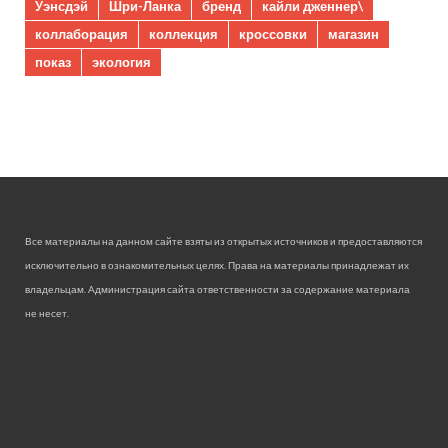
Уэнсдэй
Шри-Ланка
бренд
кайли дженнер\
коллаборация
коллекция
кроссовки
магазин
показ
экология
Все материалы на данном сайте взяты из открытых источников и предоставляются
исключительно в ознакомительных целях. Права на материалы принадлежат их
владельцам. Администрация сайта ответственности за содержание материала
не несет.