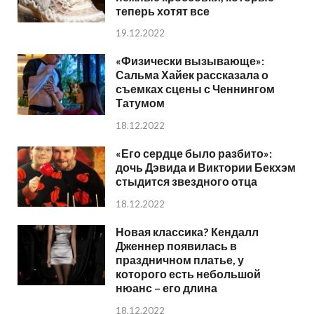
теперь хотят все
19.12.2022
«Физически вызывающе»:
Сальма Хайек рассказала о
съемках сцены с Ченнингом
Татумом
18.12.2022
«Его сердце было разбито»:
дочь Дэвида и Виктории Бекхэм
стыдится звездного отца
18.12.2022
Новая классика? Кендалл
Дженнер появилась в
праздничном платье, у
которого есть небольшой
нюанс – его длина
18.12.2022