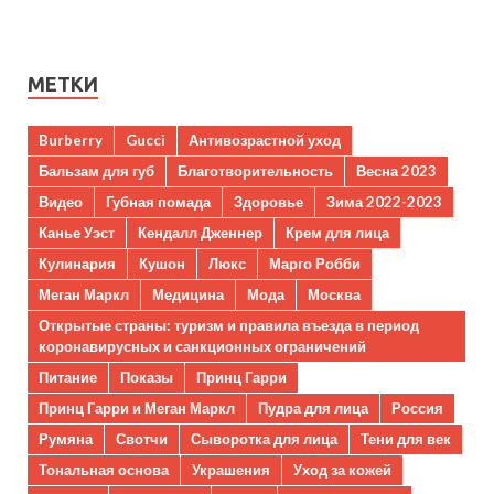
МЕТКИ
Burberry
Gucci
Антивозрастной уход
Бальзам для губ
Благотворительность
Весна 2023
Видео
Губная помада
Здоровье
Зима 2022-2023
Канье Уэст
Кендалл Дженнер
Крем для лица
Кулинария
Кушон
Люкс
Марго Робби
Меган Маркл
Медицина
Мода
Москва
Открытые страны: туризм и правила въезда в период
коронавирусных и санкционных ограничений
Питание
Показы
Принц Гарри
Принц Гарри и Меган Маркл
Пудра для лица
Россия
Румяна
Свотчи
Сыворотка для лица
Тени для век
Тональная основа
Украшения
Уход за кожей