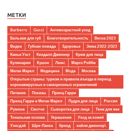
МЕТКИ
Burberry
Gucci
Антивозрастной уход
Бальзам для губ
Благотворительность
Весна 2023
Видео
Губная помада
Здоровье
Зима 2022-2023
Канье Уэст
Кендалл Дженнер
Крем для лица
Кулинария
Кушон
Люкс
Марго Робби
Меган Маркл
Медицина
Мода
Москва
Открытые страны: туризм и правила въезда в период
коронавирусных и санкционных ограничений
Питание
Показы
Принц Гарри
Принц Гарри и Меган Маркл
Пудра для лица
Россия
Румяна
Свотчи
Сыворотка для лица
Тени для век
Тональная основа
Украшения
Уход за кожей
Уэнсдэй
Шри-Ланка
бренд
кайли дженнер\