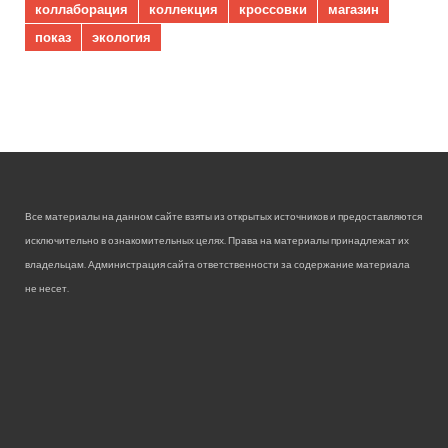
коллаборация
коллекция
кроссовки
магазин
показ
экология
Все материалы на данном сайте взяты из открытых источников и предоставляются
исключительно в ознакомительных целях. Права на материалы принадлежат их
владельцам. Администрация сайта ответственности за содержание материала
не несет.