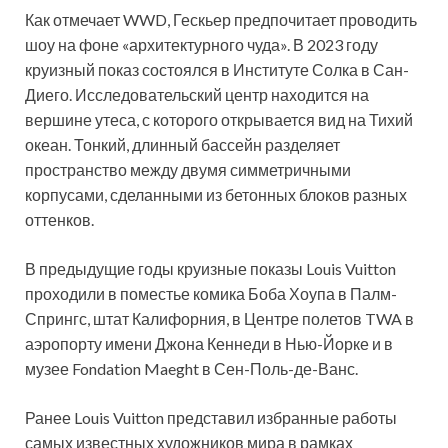
Как отмечает WWD, Гескьер предпочитает проводить
шоу на фоне «архитектурного чуда». В 2023 году
круизный показ состоялся в Институте Солка в Сан-
Диего. Исследовательский центр находится на
вершине утеса, с которого открывается вид на Тихий
океан. Тонкий, длинный бассейн разделяет
пространство между двумя симметричными
корпусами, сделанными из бетонных блоков разных
оттенков.
В предыдущие годы круизные показы Louis Vuitton
проходили в поместье комика Боба Хоупа в Палм-
Спрингс, штат Калифорния, в Центре полетов TWA в
аэропорту имени Джона Кеннеди в Нью-Йорке и в
музее Fondation Maeght в Сен-Поль-де-Ванс.
Ранее Louis Vuitton представил избранные работы
самых известных художников мира в рамках