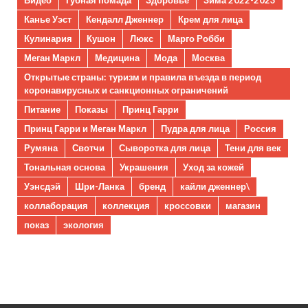
Видео
Губная помада
Здоровье
Зима 2022-2023
Канье Уэст
Кендалл Дженнер
Крем для лица
Кулинария
Кушон
Люкс
Марго Робби
Меган Маркл
Медицина
Мода
Москва
Открытые страны: туризм и правила въезда в период
коронавирусных и санкционных ограничений
Питание
Показы
Принц Гарри
Принц Гарри и Меган Маркл
Пудра для лица
Россия
Румяна
Свотчи
Сыворотка для лица
Тени для век
Тональная основа
Украшения
Уход за кожей
Уэнсдэй
Шри-Ланка
бренд
кайли дженнер\
коллаборация
коллекция
кроссовки
магазин
показ
экология