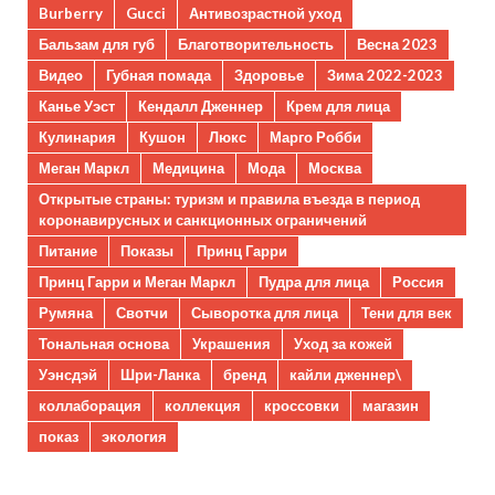
Burberry
Gucci
Антивозрастной уход
Бальзам для губ
Благотворительность
Весна 2023
Видео
Губная помада
Здоровье
Зима 2022-2023
Канье Уэст
Кендалл Дженнер
Крем для лица
Кулинария
Кушон
Люкс
Марго Робби
Меган Маркл
Медицина
Мода
Москва
Открытые страны: туризм и правила въезда в период
коронавирусных и санкционных ограничений
Питание
Показы
Принц Гарри
Принц Гарри и Меган Маркл
Пудра для лица
Россия
Румяна
Свотчи
Сыворотка для лица
Тени для век
Тональная основа
Украшения
Уход за кожей
Уэнсдэй
Шри-Ланка
бренд
кайли дженнер\
коллаборация
коллекция
кроссовки
магазин
показ
экология