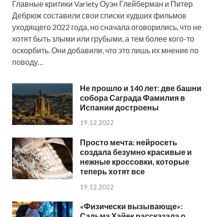
Главные критики Variety Оуэн Глейберман и Питер
Дебрюж составили свои списки худших фильмов
уходящего 2022 года, но сначала оговорились, что не
хотят быть злыми или грубыми, а тем более кого-то
оскорбить. Они добавили, что это лишь их мнение по
поводу…
Не прошло и 140 лет: две башни
собора Саграда Фамилия в
Испании достроены
19.12.2022
Просто мечта: нейросеть
создала безумно красивые и
нежные кроссовки, которые
теперь хотят все
19.12.2022
«Физически вызывающе»:
Сальма Хайек рассказала о