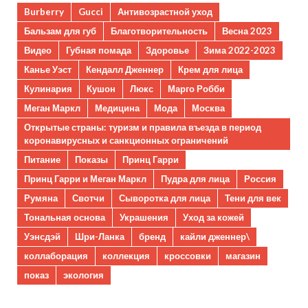
Burberry
Gucci
Антивозрастной уход
Бальзам для губ
Благотворительность
Весна 2023
Видео
Губная помада
Здоровье
Зима 2022-2023
Канье Уэст
Кендалл Дженнер
Крем для лица
Кулинария
Кушон
Люкс
Марго Робби
Меган Маркл
Медицина
Мода
Москва
Открытые страны: туризм и правила въезда в период
коронавирусных и санкционных ограничений
Питание
Показы
Принц Гарри
Принц Гарри и Меган Маркл
Пудра для лица
Россия
Румяна
Свотчи
Сыворотка для лица
Тени для век
Тональная основа
Украшения
Уход за кожей
Уэнсдэй
Шри-Ланка
бренд
кайли дженнер\
коллаборация
коллекция
кроссовки
магазин
показ
экология