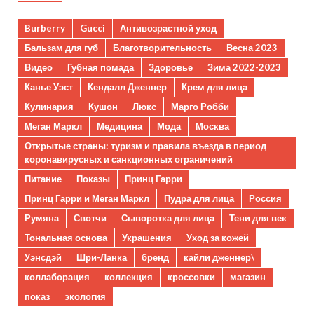
Burberry
Gucci
Антивозрастной уход
Бальзам для губ
Благотворительность
Весна 2023
Видео
Губная помада
Здоровье
Зима 2022-2023
Канье Уэст
Кендалл Дженнер
Крем для лица
Кулинария
Кушон
Люкс
Марго Робби
Меган Маркл
Медицина
Мода
Москва
Открытые страны: туризм и правила въезда в период
коронавирусных и санкционных ограничений
Питание
Показы
Принц Гарри
Принц Гарри и Меган Маркл
Пудра для лица
Россия
Румяна
Свотчи
Сыворотка для лица
Тени для век
Тональная основа
Украшения
Уход за кожей
Уэнсдэй
Шри-Ланка
бренд
кайли дженнер\
коллаборация
коллекция
кроссовки
магазин
показ
экология