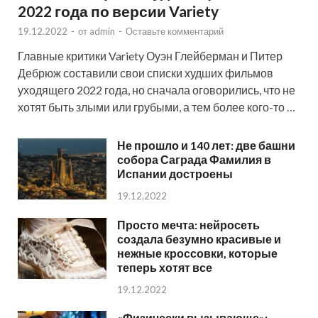
2022 года по версии Variety
19.12.2022
-
от
admin
-
Оставьте комментарий
Главные критики Variety Оуэн Глейберман и Питер
Дебрюж составили свои списки худших фильмов
уходящего 2022 года, но сначала оговорились, что не
хотят быть злыми или грубыми, а тем более кого-то …
Не прошло и 140 лет: две башни
собора Саграда Фамилия в
Испании достроены
19.12.2022
Просто мечта: нейросеть
создала безумно красивые и
нежные кроссовки, которые
теперь хотят все
19.12.2022
«Физически вызывающе»: