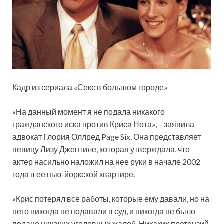
Кадр из сериала «Секс в большом городе»
«На данный момент я не подала никакого
гражданского иска против Криса Нота», – заявила
адвокат Глория Оллред Page Six. Она представляет
певицу Лизу Джентиле, которая утверждала, что
актер насильно наложил на нее руки в начале 2002
года в ее нью-йоркской квартире.
«Крис потерял все работы, которые ему давали, но на
него никогда не подавали в суд, и никогда не было
подано никаких уголовных жалоб. Никаких претензий