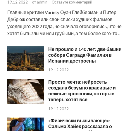
19.12.2022
-
от
admin
-
Оставьте комментарий
Главные критики Variety Оуэн Глейберман и Питер
Дебрюж составили свои списки худших фильмов
уходящего 2022 года, но сначала оговорились, что не
хотят быть злыми или грубыми, а тем более кого-то …
Не прошло и 140 лет: две башни
собора Саграда Фамилия в
Испании достроены
19.12.2022
Просто мечта: нейросеть
создала безумно красивые и
нежные кроссовки, которые
теперь хотят все
19.12.2022
«Физически вызывающе»:
Сальма Хайек рассказала о