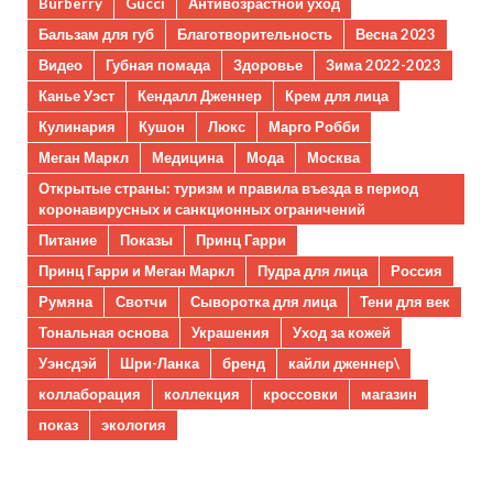
Burberry
Gucci
Антивозрастной уход
Бальзам для губ
Благотворительность
Весна 2023
Видео
Губная помада
Здоровье
Зима 2022-2023
Канье Уэст
Кендалл Дженнер
Крем для лица
Кулинария
Кушон
Люкс
Марго Робби
Меган Маркл
Медицина
Мода
Москва
Открытые страны: туризм и правила въезда в период
коронавирусных и санкционных ограничений
Питание
Показы
Принц Гарри
Принц Гарри и Меган Маркл
Пудра для лица
Россия
Румяна
Свотчи
Сыворотка для лица
Тени для век
Тональная основа
Украшения
Уход за кожей
Уэнсдэй
Шри-Ланка
бренд
кайли дженнер\
коллаборация
коллекция
кроссовки
магазин
показ
экология