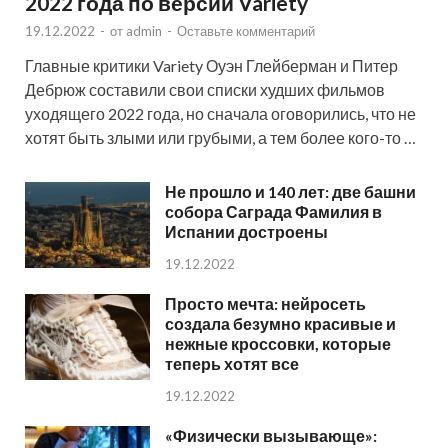
2022 года по версии Variety
19.12.2022
-
от
admin
-
Оставьте комментарий
Главные критики Variety Оуэн Глейберман и Питер
Дебрюж составили свои списки худших фильмов
уходящего 2022 года, но сначала оговорились, что не
хотят быть злыми или грубыми, а тем более кого-то …
Не прошло и 140 лет: две башни
собора Саграда Фамилия в
Испании достроены
19.12.2022
Просто мечта: нейросеть
создала безумно красивые и
нежные кроссовки, которые
теперь хотят все
19.12.2022
«Физически вызывающе»: