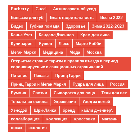
Burberry
Gucci
Антивозрастной уход
Бальзам для губ
Благотворительность
Весна 2023
Видео
Губная помада
Здоровье
Зима 2022-2023
Канье Уэст
Кендалл Дженнер
Крем для лица
Кулинария
Кушон
Люкс
Марго Робби
Меган Маркл
Медицина
Мода
Москва
Открытые страны: туризм и правила въезда в период
коронавирусных и санкционных ограничений
Питание
Показы
Принц Гарри
Принц Гарри и Меган Маркл
Пудра для лица
Россия
Румяна
Свотчи
Сыворотка для лица
Тени для век
Тональная основа
Украшения
Уход за кожей
Уэнсдэй
Шри-Ланка
бренд
кайли дженнер\
коллаборация
коллекция
кроссовки
магазин
показ
экология