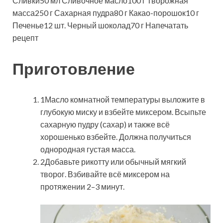
Сливки50 мл Сливочное масло100 г Творожная
масса250 г Сахарная пудра80 г Какао-порошок10 г
Печенье12 шт. Черный шоколад70 г
Напечатать
рецепт
Приготовление
1Масло комнатной температуры выложите в
глубокую миску и взбейте миксером. Всыпьте
сахарную пудру (сахар) и также всё
хорошенько взбейте. Должна получиться
однородная густая масса.
2Добавьте рикотту или обычный мягкий
творог. Взбивайте всё миксером на
протяжении 2–3 минут.