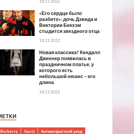
18.12.2022
«Его сердце было
разбито»: дочь Дэвида и
Виктории Бекхэм
стыдится звездного отца
18.12.2022
Новая классика? Кендалл
Дженнер появилась в
праздничном платье, у
которого есть
небольшой нюанс – его
длина
18.12.2022
МЕТКИ
Burberry
Gucci
Антивозрастной уход