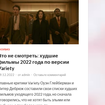
ОУБИЗ
Что не смотреть: худшие
фильмы 2022 года по версии
Variety
9.12.2022
-
от
admin
-
Оставьте комментарий
лавные критики Variety Оуэн Глейберман и
итер Дебрюж составили свои списки худших
ильмов уходящего 2022 года, но сначала
говорились, что не хотят быть злыми или