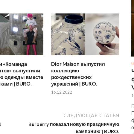
и «Команда
Dior Maison выпустил
Ш
ыток» выпустили
коллекцию
ю одежды вместе
рождественских
ками | BURO.
украшений | BURO.
16.12.2022
1
Г
П
СЛЕДУЮЩАЯ СТАТЬЯ
ф
в
Burberry показал новую праздничную
о
кампанию | BURO.