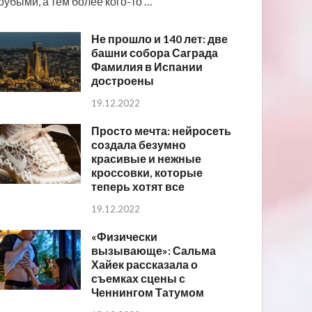
рубыми, а тем более кого-то …
Не прошло и 140 лет: две
башни собора Саграда
Фамилия в Испании
достроены
19.12.2022
Просто мечта: нейросеть
создала безумно
красивые и нежные
кроссовки, которые
теперь хотят все
19.12.2022
«Физически
вызывающе»: Сальма
Хайек рассказала о
съемках сцены с
Ченнингом Татумом