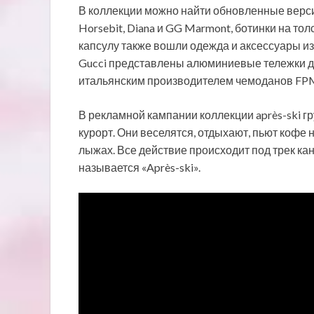
В коллекции можно найти обновленные верси
Horsebit, Diana и GG Marmont, ботинки на
тол
капсулу также вошли одежда и аксессуары из 
Gucci представлены алюминиевые тележки дл
итальянским производителем чемоданов FPM
В рекламной кампании коллекции après-ski 
курорт. Они веселятся, отдыхают, пьют кофе 
лыжах. Все действие происходит под трек ка
называется «Après-ski».