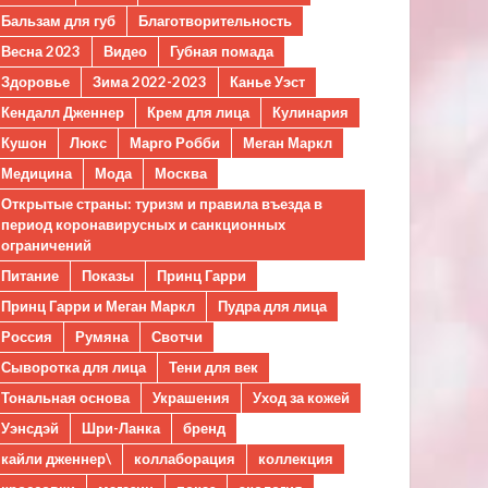
Бальзам для губ
Благотворительность
Весна 2023
Видео
Губная помада
Здоровье
Зима 2022-2023
Канье Уэст
Кендалл Дженнер
Крем для лица
Кулинария
Кушон
Люкс
Марго Робби
Меган Маркл
Медицина
Мода
Москва
Открытые страны: туризм и правила въезда в
период коронавирусных и санкционных
ограничений
Питание
Показы
Принц Гарри
Принц Гарри и Меган Маркл
Пудра для лица
Россия
Румяна
Свотчи
Сыворотка для лица
Тени для век
Тональная основа
Украшения
Уход за кожей
Уэнсдэй
Шри-Ланка
бренд
кайли дженнер\
коллаборация
коллекция