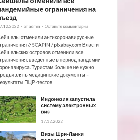
Сейшелы отменили все
пандемийные ограничения на
въезд
7.12.2022
-
от
admin
-
Оставьте комментарий
ейшелы отменили антикоронавирусные
граничения // SCAPIN / pixabay.com Власти
ейшельских островов отменили все
граничения, введенные в период пандемии
оронавируса. Туристам больше не нужно
редъявлять медицинские документы –
езультаты ПЦР-тестов
Индонезия запустила
систему электронных
виз
17.12.2022
Визы Шри-Ланки