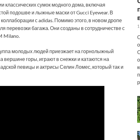
и классических сумок модного дома, включая
стой подошве и лыжные маски от Gucci Eyewear. В
коллаборации с adidas. Помимо этого, в новом дропе
1
я перевозки багажа. Они созданы в сотрудничестве с
 Milano.
С
о
группа молодых людей приезжает на горнолыжный
С
на вершине горы, играют в снежки и катаются на
о
надской певицы и актрисы Селин Ломес, который так и
к
п
р