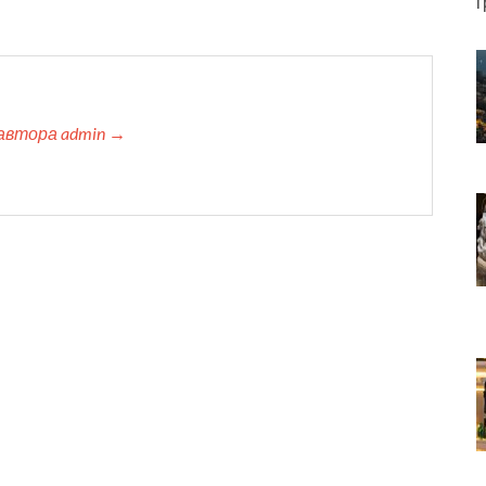
г
автора admin →