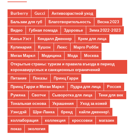
Burberry
Gucci
Антивозрастной уход
Бальзам для губ
Благотворительность
Весна 2023
Видео
Губная помада
Здоровье
Зима 2022-2023
Канье Уэст
Кендалл Дженнер
Крем для лица
Кулинария
Кушон
Люкс
Марго Робби
Меган Маркл
Медицина
Мода
Москва
Открытые страны: туризм и правила въезда в период
коронавирусных и санкционных ограничений
Питание
Показы
Принц Гарри
Принц Гарри и Меган Маркл
Пудра для лица
Россия
Румяна
Свотчи
Сыворотка для лица
Тени для век
Тональная основа
Украшения
Уход за кожей
Уэнсдэй
Шри-Ланка
бренд
кайли дженнер\
коллаборация
коллекция
кроссовки
магазин
показ
экология