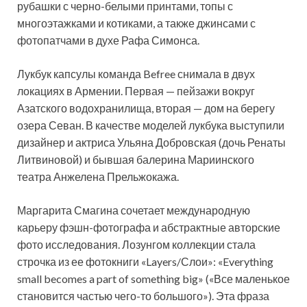
рубашки с черно-белыми принтами, топы с
многоэтажками и котиками, а также джинсами с
фотопатчами в духе Рафа Симонса.
Лукбук капсулы команда Befree
снимала в двух
локациях в Армении. Первая — пейзажи вокруг
Азатского водохранилища, вторая — дом на берегу
озера Севан. В качестве моделей лукбука выступили
дизайнер и актриса Ульяна Добровская (дочь Ренаты
Литвиновой) и бывшая балерина Мариинского
театра Анжелена Прельжокажа.
Маргарита Смагина сочетает международную
карьеру фэшн-фотографа и абстрактные авторские
фото исследования. Лозунгом коллекции стала
строчка из ее фотокниги «Layers/Слои»: «Everything
small becomes a part of something big» («Все маленькое
становится частью чего-то большого»). Эта фраза