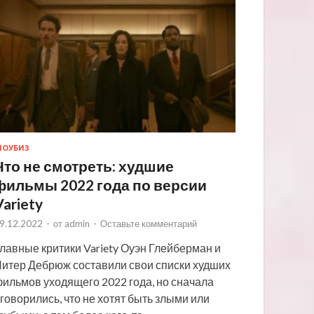
ОУБИЗ
Что не смотреть: худшие
фильмы 2022 года по версии
Variety
9.12.2022
-
от
admin
-
Оставьте комментарий
лавные критики Variety Оуэн Глейберман и
итер Дебрюж составили свои списки худших
ильмов уходящего 2022 года, но сначала
говорились, что не хотят быть злыми или