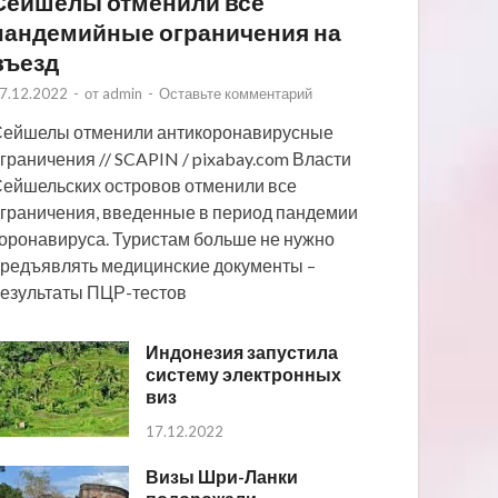
Сейшелы отменили все
пандемийные ограничения на
въезд
7.12.2022
-
от
admin
-
Оставьте комментарий
ейшелы отменили антикоронавирусные
граничения // SCAPIN / pixabay.com Власти
ейшельских островов отменили все
граничения, введенные в период пандемии
оронавируса. Туристам больше не нужно
редъявлять медицинские документы –
езультаты ПЦР-тестов
Индонезия запустила
систему электронных
виз
17.12.2022
Визы Шри-Ланки