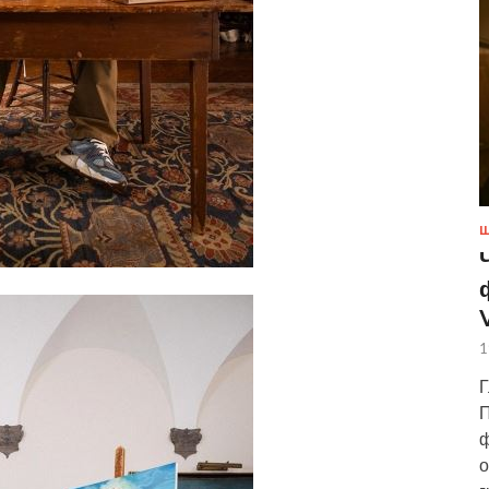
Ш
1
Г
П
ф
о