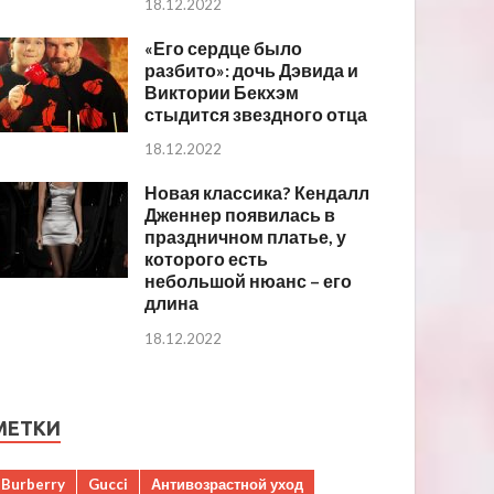
18.12.2022
«Его сердце было
разбито»: дочь Дэвида и
Виктории Бекхэм
стыдится звездного отца
18.12.2022
Новая классика? Кендалл
Дженнер появилась в
праздничном платье, у
которого есть
небольшой нюанс – его
длина
18.12.2022
МЕТКИ
Burberry
Gucci
Антивозрастной уход