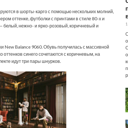
руются в шорты-карго с помощью нескольких молний,
ром оттенке, футболки с принтами в стиле 80-х и
1
— белый, нежно- и ярко-розовый, коричневый и
С
о
и New Balance 9060. Обувь получилась с массивной
С
 оттенков синего сочетаются с коричневым, на
о
лекте идут три пары шнурков.
к
п
р