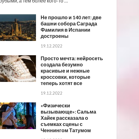
рубыми, а тем более кого-то …
Не прошло и 140 лет: две
башни собора Саграда
Фамилия в Испании
достроены
19.12.2022
Просто мечта: нейросеть
создала безумно
красивые и нежные
кроссовки, которые
теперь хотят все
19.12.2022
«Физически
вызывающе»: Сальма
Хайек рассказала о
съемках сцены с
Ченнингом Татумом