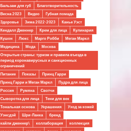
Бальзам для губ
Благотворительность
Весна 2023
Видео
Губная помада
Здоровье
Зима 2022-2023
Канье Уэст
Кендалл Дженнер
Крем для лица
Кулинария
Кушон
Люкс
Марго Робби
Меган Маркл
Медицина
Мода
Москва
Открытые страны: туризм и правила въезда в
период коронавирусных и санкционных
ограничений
Питание
Показы
Принц Гарри
Принц Гарри и Меган Маркл
Пудра для лица
Россия
Румяна
Свотчи
Сыворотка для лица
Тени для век
Тональная основа
Украшения
Уход за кожей
Уэнсдэй
Шри-Ланка
бренд
кайли дженнер\
коллаборация
коллекция