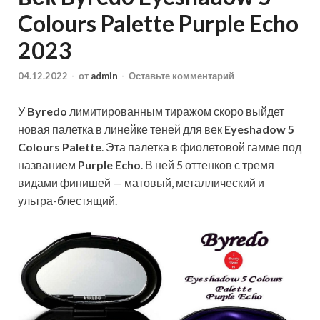
Colours Palette Purple Echo
2023
04.12.2022
-
от
admin
-
Оставьте комментарий
У
Byredo
лимитированным тиражом скоро выйдет
новая палетка в линейке теней для век
Eyeshadow 5
Colours Palette
. Эта палетка в фиолетовой гамме под
названием
Purple Echo
. В ней 5 оттенков с тремя
видами финишей — матовый, металлический и
ультра-блестящий.