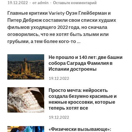
19.12.2022
-
от
admin
-
Оставьте комментарий
Главные критики Variety Оуэн Глейберман и
Питер Дебрюж составили свои списки худших
фильмов уходящего 2022 года, но сначала
оговорились, что не хотят быть злыми или
грубыми, а тем более кого-то …
Не прошло и 140 лет: две башни
собора Саграда Фамилия в
Испании достроены
19.12.2022
Просто мечта: нейросеть
создала безумно красивые и
нежные кроссовки, которые
теперь хотят все
19.12.2022
«Физически вызывающе»: