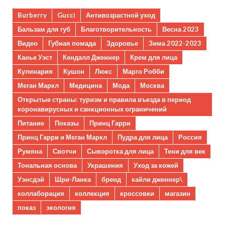
Burberry
Gucci
Антивозрастной уход
Бальзам для губ
Благотворительность
Весна 2023
Видео
Губная помада
Здоровье
Зима 2022-2023
Канье Уэст
Кендалл Дженнер
Крем для лица
Кулинария
Кушон
Люкс
Марго Робби
Меган Маркл
Медицина
Мода
Москва
Открытые страны: туризм и правила въезда в период
коронавирусных и санкционных ограничений
Питание
Показы
Принц Гарри
Принц Гарри и Меган Маркл
Пудра для лица
Россия
Румяна
Свотчи
Сыворотка для лица
Тени для век
Тональная основа
Украшения
Уход за кожей
Уэнсдэй
Шри-Ланка
бренд
кайли дженнер\
коллаборация
коллекция
кроссовки
магазин
показ
экология