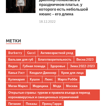
праздничном платье, у
которого есть небольшой
нюанс – его длина
18.12.2022
МЕТКИ
Burberry
Gucci
Антивозрастной уход
Бальзам для губ
Благотворительность
Весна 2023
Видео
Губная помада
Здоровье
Зима 2022-2023
Канье Уэст
Кендалл Дженнер
Крем для лица
Кулинария
Кушон
Люкс
Марго Робби
Меган Маркл
Медицина
Мода
Москва
Открытые страны: туризм и правила въезда в период
коронавирусных и санкционных ограничений
Питание
Показы
Принц Гарри