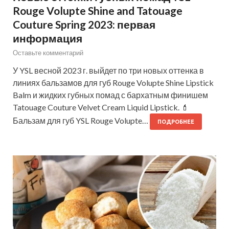
Rouge Volupte Shine and Tatouage
Couture Spring 2023: первая
информация
Оставьте комментарий
У YSL весной 2023 г. выйдет по три новых оттенка в
линиях бальзамов для губ Rouge Volupte Shine Lipstick
Balm и жидких губных помад с бархатным финишем
Tatouage Couture Velvet Cream Liquid Lipstick. 💄
Бальзам для губ YSL Rouge Volupte…
ПОДРОБНЕЕ