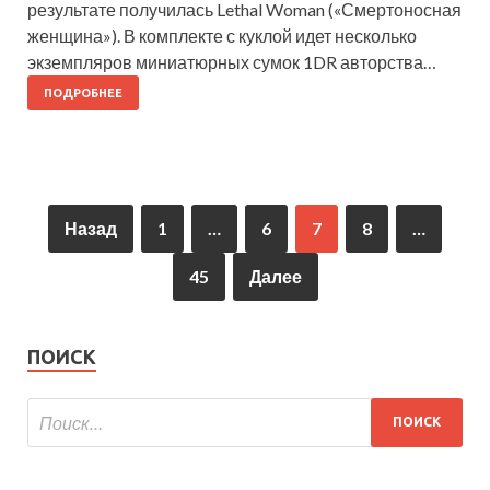
результате получилась Lethal Woman («Смертоносная
женщина»). В комплекте с куклой идет несколько
экземпляров миниатюрных сумок 1DR авторства…
ПОДРОБНЕЕ
Назад
1
…
6
7
8
…
45
Далее
ПОИСК