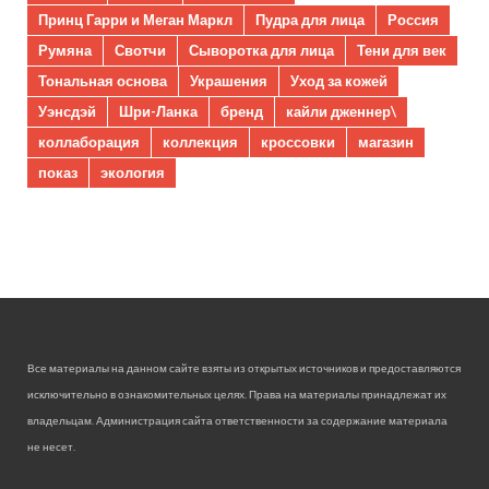
Принц Гарри и Меган Маркл
Пудра для лица
Россия
Румяна
Свотчи
Сыворотка для лица
Тени для век
Тональная основа
Украшения
Уход за кожей
Уэнсдэй
Шри-Ланка
бренд
кайли дженнер\
коллаборация
коллекция
кроссовки
магазин
показ
экология
Все материалы на данном сайте взяты из открытых источников и предоставляются
исключительно в ознакомительных целях. Права на материалы принадлежат их
владельцам. Администрация сайта ответственности за содержание материала
не несет.