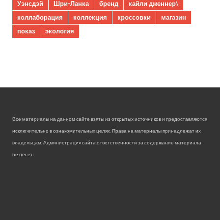
Уэнсдэй
Шри-Ланка
бренд
кайли дженнер\
коллаборация
коллекция
кроссовки
магазин
показ
экология
Все материалы на данном сайте взяты из открытых источников и предоставляются
исключительно в ознакомительных целях. Права на материалы принадлежат их
владельцам. Администрация сайта ответственности за содержание материала
не несет.