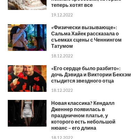
теперь хотят все
19.12.2022
«Физически вызывающе»:
Сальма Хайек рассказала о
съемках сцены с Ченнингом
Татумом
18.12.2022
«Его сердце было разбито»:
дочь Дэвида и Виктории Бекхэм
стыдится звездного отца
18.12.2022
Новая классика? Кендалл
Дженнер появилась в
праздничном платье, у
которого есть небольшой
нюанс – его длина
18.12.2022