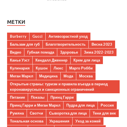
МЕТКИ
Burberry
Gucci
Антивозрастной уход
Бальзам для губ
Благотворительность
Весна 2023
Видео
Губная помада
Здоровье
Зима 2022-2023
Канье Уэст
Кендалл Дженнер
Крем для лица
Кулинария
Кушон
Люкс
Марго Робби
Меган Маркл
Медицина
Мода
Москва
Открытые страны: туризм и правила въезда в период
коронавирусных и санкционных ограничений
Питание
Показы
Принц Гарри
Принц Гарри и Меган Маркл
Пудра для лица
Россия
Румяна
Свотчи
Сыворотка для лица
Тени для век
Тональная основа
Украшения
Уход за кожей