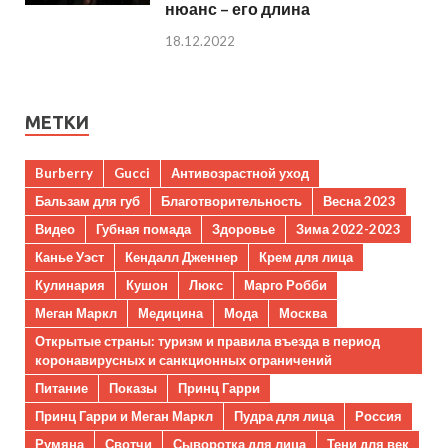
нюанс – его длина
18.12.2022
МЕТКИ
Burberry
Gucci
Антивозрастной уход
Бальзам для губ
Благотворительность
Весна 2023
Видео
Губная помада
Здоровье
Зима 2022-2023
Канье Уэст
Кендалл Дженнер
Крем для лица
Кулинария
Кушон
Люкс
Марго Робби
Меган Маркл
Медицина
Мода
Москва
Открытые страны: туризм и правила въезда в период
коронавирусных и санкционных ограничений
Питание
Показы
Принц Гарри
Принц Гарри и Меган Маркл
Пудра для лица
Россия
Румяна
Свотчи
Сыворотка для лица
Тени для век