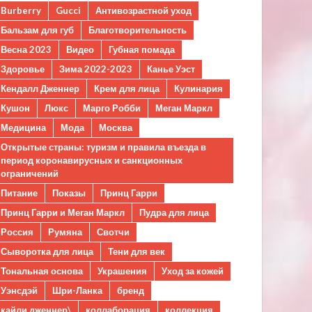
Burberry
Gucci
Антивозрастной уход
Бальзам для губ
Благотворительность
Весна 2023
Видео
Губная помада
Здоровье
Зима 2022-2023
Канье Уэст
Кендалл Дженнер
Крем для лица
Кулинария
Кушон
Люкс
Марго Робби
Меган Маркл
Медицина
Мода
Москва
Открытые страны: туризм и правила въезда в
период коронавирусных и санкционных
ограничений
Питание
Показы
Принц Гарри
Принц Гарри и Меган Маркл
Пудра для лица
Россия
Румяна
Свотчи
Сыворотка для лица
Тени для век
Тональная основа
Украшения
Уход за кожей
Уэнсдэй
Шри-Ланка
бренд
кайли дженнер\
коллаборация
коллекция