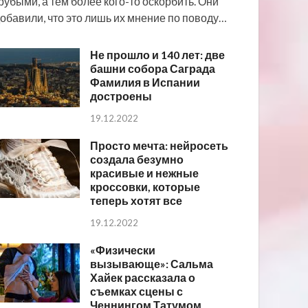
рубыми, а тем более кого-то оскорбить. Они
обавили, что это лишь их мнение по поводу…
Не прошло и 140 лет: две
башни собора Саграда
Фамилия в Испании
достроены
19.12.2022
Просто мечта: нейросеть
создала безумно
красивые и нежные
кроссовки, которые
теперь хотят все
19.12.2022
«Физически
вызывающе»: Сальма
Хайек рассказала о
съемках сцены с
Ченнингом Татумом