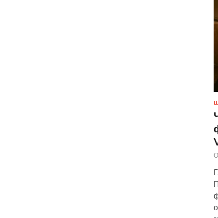
Ш
О
Г
П
ф
о