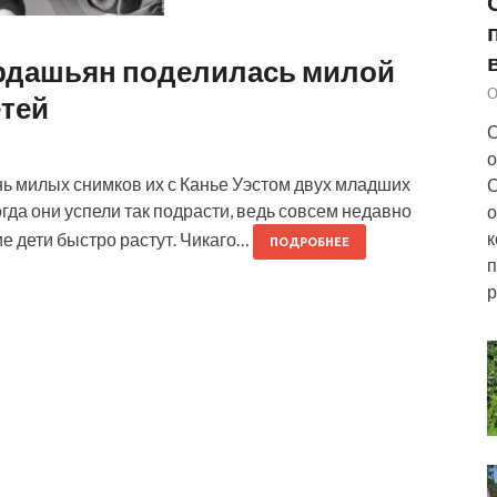
ардашьян поделилась милой
О
тей
С
о
ь милых снимков их с Канье Уэстом двух младших
С
огда они успели так подрасти, ведь совсем недавно
о
к
е дети быстро растут. Чикаго…
ПОДРОБНЕЕ
п
р