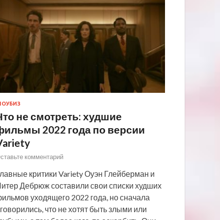
ОУБИЗ
Что не смотреть: худшие
фильмы 2022 года по версии
Variety
ставьте комментарий
лавные критики Variety Оуэн Глейберман и
итер Дебрюж составили свои списки худших
ильмов уходящего 2022 года, но сначала
говорились, что не хотят быть злыми или