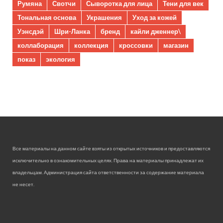
Румяна
Свотчи
Сыворотка для лица
Тени для век
Тональная основа
Украшения
Уход за кожей
Уэнсдэй
Шри-Ланка
бренд
кайли дженнер\
коллаборация
коллекция
кроссовки
магазин
показ
экология
Все материалы на данном сайте взяты из открытых источников и предоставляются
исключительно в ознакомительных целях. Права на материалы принадлежат их
владельцам. Администрация сайта ответственности за содержание материала
не несет.