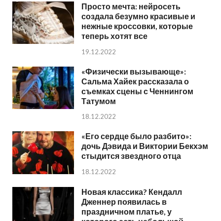
Просто мечта: нейросеть
создала безумно красивые и
нежные кроссовки, которые
теперь хотят все
19.12.2022
«Физически вызывающе»:
Сальма Хайек рассказала о
съемках сцены с Ченнингом
Татумом
18.12.2022
«Его сердце было разбито»:
дочь Дэвида и Виктории Бекхэм
стыдится звездного отца
18.12.2022
Новая классика? Кендалл
Дженнер появилась в
праздничном платье, у