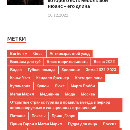
которого есть небольшой
нюанс – его длина
18.12.2022
МЕТКИ
Burberry
Gucci
Антивозрастной уход
Бальзам для губ
Благотворительность
Весна 2023
Видео
Губная помада
Здоровье
Зима 2022-2023
Канье Уэст
Кендалл Дженнер
Крем для лица
Кулинария
Кушон
Люкс
Марго Робби
Меган Маркл
Медицина
Мода
Москва
Открытые страны: туризм и правила въезда в период
коронавирусных и санкционных ограничений
Питание
Показы
Принц Гарри
Принц Гарри и Меган Маркл
Пудра для лица
Россия