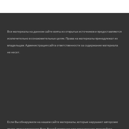
Все материалы на данном сайте взяты из открытых источников и предоставляются
исключительно в ознакомительных целях. Права на материалы принадлежат их
владельцам. Администрация сайта ответственности за содержание материала
не несет.
Если Вы обнаружили на нашем сайте материалы, которые нарушают авторские
права, принадлежащие Вам, Вашей компании или организации, пожалуйста,