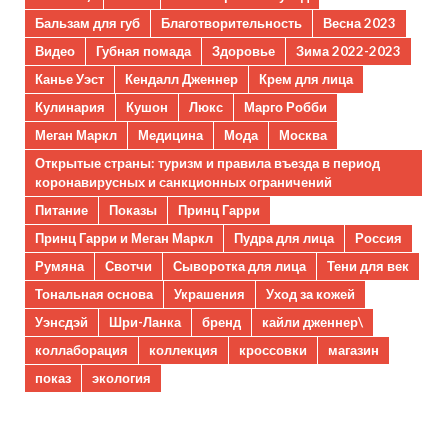
Бальзам для губ
Благотворительность
Весна 2023
Видео
Губная помада
Здоровье
Зима 2022-2023
Канье Уэст
Кендалл Дженнер
Крем для лица
Кулинария
Кушон
Люкс
Марго Робби
Меган Маркл
Медицина
Мода
Москва
Открытые страны: туризм и правила въезда в период
коронавирусных и санкционных ограничений
Питание
Показы
Принц Гарри
Принц Гарри и Меган Маркл
Пудра для лица
Россия
Румяна
Свотчи
Сыворотка для лица
Тени для век
Тональная основа
Украшения
Уход за кожей
Уэнсдэй
Шри-Ланка
бренд
кайли дженнер\
коллаборация
коллекция
кроссовки
магазин
показ
экология