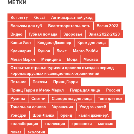
МЕТКИ
Burberry
Gucci
Антивозрастной уход
Бальзам для губ
Благотворительность
Весна 2023
Видео
Губная помада
Здоровье
Зима 2022-2023
Канье Уэст
Кендалл Дженнер
Крем для лица
Кулинария
Кушон
Люкс
Марго Робби
Меган Маркл
Медицина
Мода
Москва
Открытые страны: туризм и правила въезда в период
коронавирусных и санкционных ограничений
Питание
Показы
Принц Гарри
Принц Гарри и Меган Маркл
Пудра для лица
Россия
Румяна
Свотчи
Сыворотка для лица
Тени для век
Тональная основа
Украшения
Уход за кожей
Уэнсдэй
Шри-Ланка
бренд
кайли дженнер\
коллаборация
коллекция
кроссовки
магазин
показ
экология