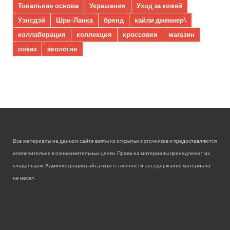
Тональная основа
Украшения
Уход за кожей
Уэнсдэй
Шри-Ланка
бренд
кайли дженнер\
коллаборация
коллекция
кроссовки
магазин
показ
экология
Все материалы на данном сайте взяты из открытых источников и предоставляются
исключительно в ознакомительных целях. Права на материалы принадлежат их
владельцам. Администрация сайта ответственности за содержание материала
не несет.