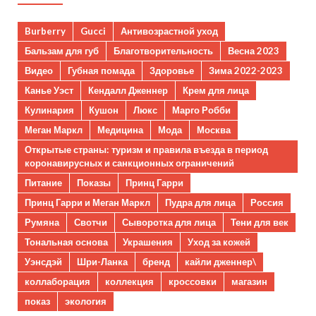
Burberry
Gucci
Антивозрастной уход
Бальзам для губ
Благотворительность
Весна 2023
Видео
Губная помада
Здоровье
Зима 2022-2023
Канье Уэст
Кендалл Дженнер
Крем для лица
Кулинария
Кушон
Люкс
Марго Робби
Меган Маркл
Медицина
Мода
Москва
Открытые страны: туризм и правила въезда в период
коронавирусных и санкционных ограничений
Питание
Показы
Принц Гарри
Принц Гарри и Меган Маркл
Пудра для лица
Россия
Румяна
Свотчи
Сыворотка для лица
Тени для век
Тональная основа
Украшения
Уход за кожей
Уэнсдэй
Шри-Ланка
бренд
кайли дженнер\
коллаборация
коллекция
кроссовки
магазин
показ
экология