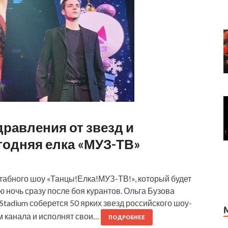
равления от звезд и
годняя елка «МУЗ-ТВ»
табного шоу «Танцы!Елка!МУЗ-ТВ!», который будет
 ночь сразу после боя курантов. Ольга Бузова
Stadium соберется 50 ярких звезд российского шоу-
м канала и исполнят свои…
ПОДРОБНЕЕ