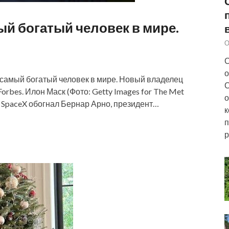
й богатый человек в мире.
О
С
о
 самый богатый человек в мире. Новый владелец
С
Forbes. Илон Маск (Фото: Getty Images for The Met
о
 SpaceX обогнал Бернар Арно, президент…
к
п
р