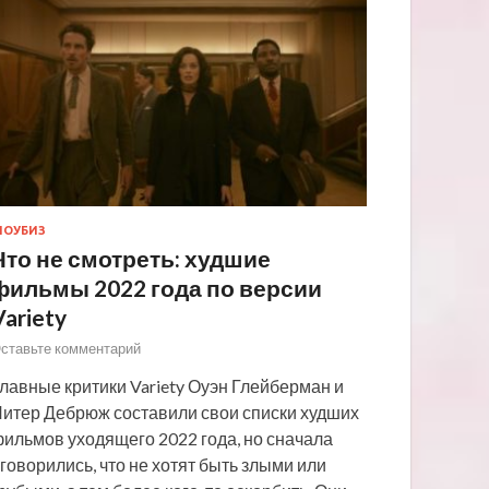
ОУБИЗ
Что не смотреть: худшие
фильмы 2022 года по версии
Variety
ставьте комментарий
лавные критики Variety Оуэн Глейберман и
итер Дебрюж составили свои списки худших
ильмов уходящего 2022 года, но сначала
говорились, что не хотят быть злыми или