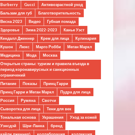
Burberry
Gucci
Антивозрастной уход
Бальзам для губ
Благотворительность
Весна 2023
Видео
Губная помада
Здоровье
Зима 2022-2023
Канье Уэст
Кендалл Дженнер
Крем для лица
Кулинария
Кушон
Люкс
Марго Робби
Меган Маркл
Медицина
Мода
Москва
Открытые страны: туризм и правила въезда в
период коронавирусных и санкционных
ограничений
Питание
Показы
Принц Гарри
Принц Гарри и Меган Маркл
Пудра для лица
Россия
Румяна
Свотчи
Сыворотка для лица
Тени для век
Тональная основа
Украшения
Уход за кожей
Уэнсдэй
Шри-Ланка
бренд
кайли дженнер\
коллаборация
коллекция