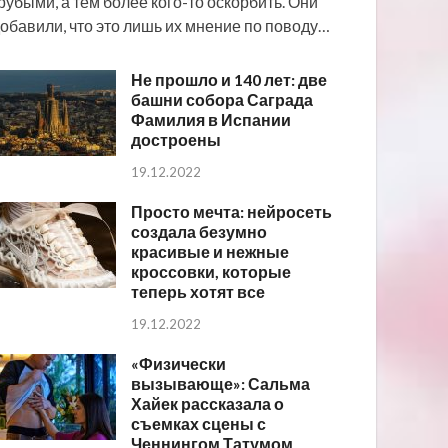
рубыми, а тем более кого-то оскорбить. Они
обавили, что это лишь их мнение по поводу…
Не прошло и 140 лет: две
башни собора Саграда
Фамилия в Испании
достроены
19.12.2022
Просто мечта: нейросеть
создала безумно
красивые и нежные
кроссовки, которые
теперь хотят все
19.12.2022
«Физически
вызывающе»: Сальма
Хайек рассказала о
съемках сцены с
Ченнингом Татумом