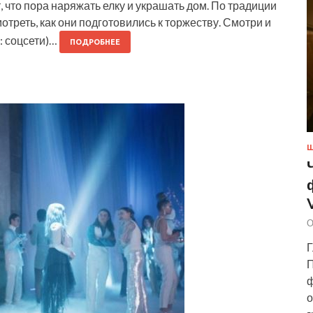
т, что пора наряжать елку и украшать дом. По традиции
отреть, как они подготовились к торжеству. Смотри и
: соцсети)…
ПОДРОБНЕЕ
Ш
О
Г
П
ф
о