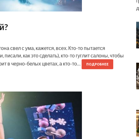
г
д
й?
на свел с ума, кажется, всех. Кто-то пытается
 писали, как это сделать), кто-то гуглит салоны, чтобы
ит в черно-белых цветах, а кто-то…
ПОДРОБНЕЕ