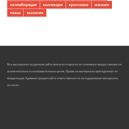
коллаборация
коллекция
кроссовки
магазин
показ
экология
Все материалы на данном сайте взяты из открытых источников и предоставляются
исключительно в ознакомительных целях. Права на материалы принадлежат их
владельцам. Администрация сайта ответственности за содержание материала
не несет.