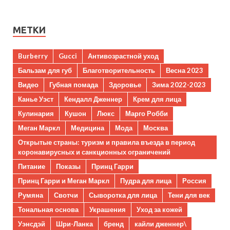
МЕТКИ
Burberry
Gucci
Антивозрастной уход
Бальзам для губ
Благотворительность
Весна 2023
Видео
Губная помада
Здоровье
Зима 2022-2023
Канье Уэст
Кендалл Дженнер
Крем для лица
Кулинария
Кушон
Люкс
Марго Робби
Меган Маркл
Медицина
Мода
Москва
Открытые страны: туризм и правила въезда в период
коронавирусных и санкционных ограничений
Питание
Показы
Принц Гарри
Принц Гарри и Меган Маркл
Пудра для лица
Россия
Румяна
Свотчи
Сыворотка для лица
Тени для век
Тональная основа
Украшения
Уход за кожей
Уэнсдэй
Шри-Ланка
бренд
кайли дженнер\