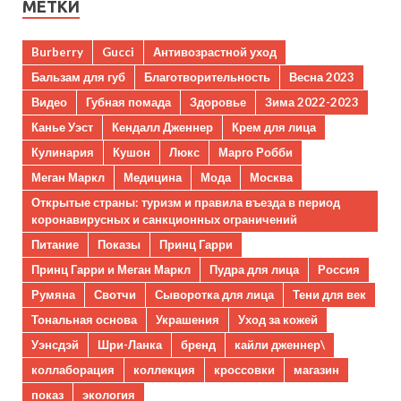
МЕТКИ
Burberry
Gucci
Антивозрастной уход
Бальзам для губ
Благотворительность
Весна 2023
Видео
Губная помада
Здоровье
Зима 2022-2023
Канье Уэст
Кендалл Дженнер
Крем для лица
Кулинария
Кушон
Люкс
Марго Робби
Меган Маркл
Медицина
Мода
Москва
Открытые страны: туризм и правила въезда в период
коронавирусных и санкционных ограничений
Питание
Показы
Принц Гарри
Принц Гарри и Меган Маркл
Пудра для лица
Россия
Румяна
Свотчи
Сыворотка для лица
Тени для век
Тональная основа
Украшения
Уход за кожей
Уэнсдэй
Шри-Ланка
бренд
кайли дженнер\
коллаборация
коллекция
кроссовки
магазин
показ
экология