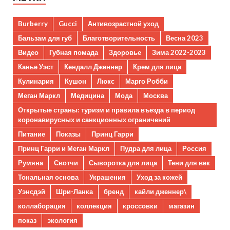
Burberry
Gucci
Антивозрастной уход
Бальзам для губ
Благотворительность
Весна 2023
Видео
Губная помада
Здоровье
Зима 2022-2023
Канье Уэст
Кендалл Дженнер
Крем для лица
Кулинария
Кушон
Люкс
Марго Робби
Меган Маркл
Медицина
Мода
Москва
Открытые страны: туризм и правила въезда в период
коронавирусных и санкционных ограничений
Питание
Показы
Принц Гарри
Принц Гарри и Меган Маркл
Пудра для лица
Россия
Румяна
Свотчи
Сыворотка для лица
Тени для век
Тональная основа
Украшения
Уход за кожей
Уэнсдэй
Шри-Ланка
бренд
кайли дженнер\
коллаборация
коллекция
кроссовки
магазин
показ
экология