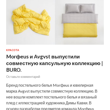
КРАСОТА
Morфeus и Avgvst выпустили
совместную капсульную коллекцию |
BURO.
Оставьте комментарий
Бренд постельного белья Morфeus и ювелирная
марка Avgvst выпустили совместную коллекцию. В
нее вошли комплект постельного белья и вязаный
плед с иллюстрацией художника Димы Кавки. В
основу разработки предметов команда Morфeus