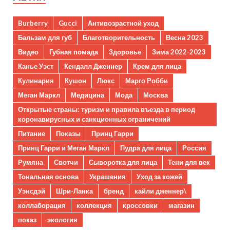
Burberry
Gucci
Антивозрастной уход
Бальзам для губ
Благотворительность
Весна 2023
Видео
Губная помада
Здоровье
Зима 2022-2023
Канье Уэст
Кендалл Дженнер
Крем для лица
Кулинария
Кушон
Люкс
Марго Робби
Меган Маркл
Медицина
Мода
Москва
Открытые страны: туризм и правила въезда в период
коронавирусных и санкционных ограничений
Питание
Показы
Принц Гарри
Принц Гарри и Меган Маркл
Пудра для лица
Россия
Румяна
Свотчи
Сыворотка для лица
Тени для век
Тональная основа
Украшения
Уход за кожей
Уэнсдэй
Шри-Ланка
бренд
кайли дженнер\
коллаборация
коллекция
кроссовки
магазин
показ
экология