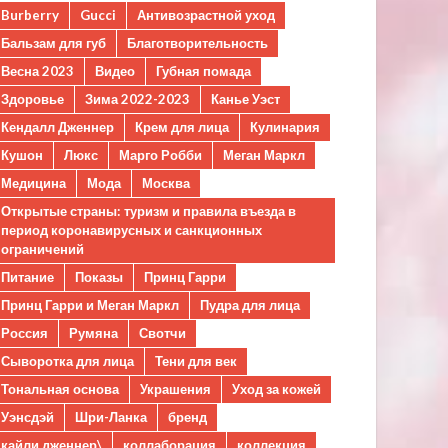
Burberry
Gucci
Антивозрастной уход
Бальзам для губ
Благотворительность
Весна 2023
Видео
Губная помада
Здоровье
Зима 2022-2023
Канье Уэст
Кендалл Дженнер
Крем для лица
Кулинария
Кушон
Люкс
Марго Робби
Меган Маркл
Медицина
Мода
Москва
Открытые страны: туризм и правила въезда в
период коронавирусных и санкционных
ограничений
Питание
Показы
Принц Гарри
Принц Гарри и Меган Маркл
Пудра для лица
Россия
Румяна
Свотчи
Сыворотка для лица
Тени для век
Тональная основа
Украшения
Уход за кожей
Уэнсдэй
Шри-Ланка
бренд
кайли дженнер\
коллаборация
коллекция