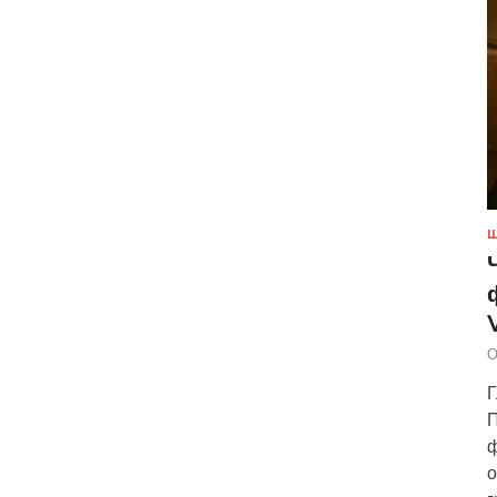
Ш
О
Г
П
ф
о