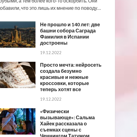
рубыми, а тем более кого-то оскорбить. Они
обавили, что это лишь их мнение по поводу…
Не прошло и 140 лет: две
башни собора Саграда
Фамилия в Испании
достроены
19.12.2022
Просто мечта: нейросеть
создала безумно
красивые и нежные
кроссовки, которые
теперь хотят все
19.12.2022
«Физически
вызывающе»: Сальма
Хайек рассказала о
съемках сцены с
Ченнингом Татумом