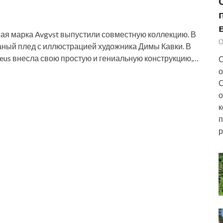
ая марка Avgvst выпустили совместную коллекцию. В
О
аный плед с иллюстрацией художника Димы Кавки. В
us внесла свою простую и гениальную конструкцию,…
С
о
С
о
к
п
р