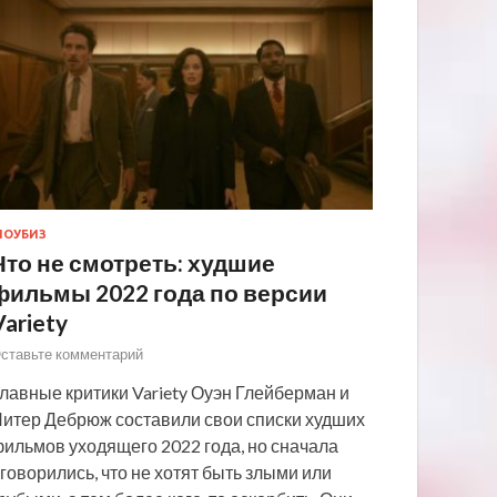
ОУБИЗ
Что не смотреть: худшие
фильмы 2022 года по версии
Variety
ставьте комментарий
лавные критики Variety Оуэн Глейберман и
итер Дебрюж составили свои списки худших
ильмов уходящего 2022 года, но сначала
говорились, что не хотят быть злыми или