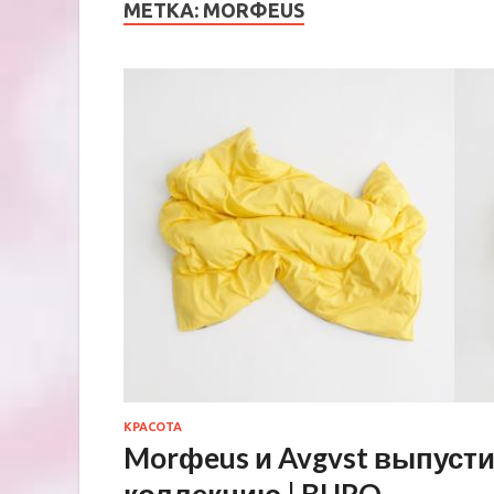
МЕТКА:
MORФEUS
КРАСОТА
Morфeus и Avgvst выпуст