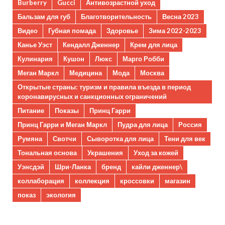
Burberry
Gucci
Антивозрастной уход
Бальзам для губ
Благотворительность
Весна 2023
Видео
Губная помада
Здоровье
Зима 2022-2023
Канье Уэст
Кендалл Дженнер
Крем для лица
Кулинария
Кушон
Люкс
Марго Робби
Меган Маркл
Медицина
Мода
Москва
Открытые страны: туризм и правила въезда в период
коронавирусных и санкционных ограничений
Питание
Показы
Принц Гарри
Принц Гарри и Меган Маркл
Пудра для лица
Россия
Румяна
Свотчи
Сыворотка для лица
Тени для век
Тональная основа
Украшения
Уход за кожей
Уэнсдэй
Шри-Ланка
бренд
кайли дженнер\
коллаборация
коллекция
кроссовки
магазин
показ
экология