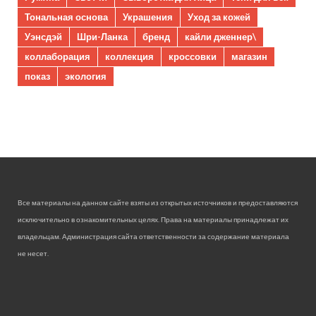
Тональная основа
Украшения
Уход за кожей
Уэнсдэй
Шри-Ланка
бренд
кайли дженнер\
коллаборация
коллекция
кроссовки
магазин
показ
экология
Все материалы на данном сайте взяты из открытых источников и предоставляются
исключительно в ознакомительных целях. Права на материалы принадлежат их
владельцам. Администрация сайта ответственности за содержание материала
не несет.