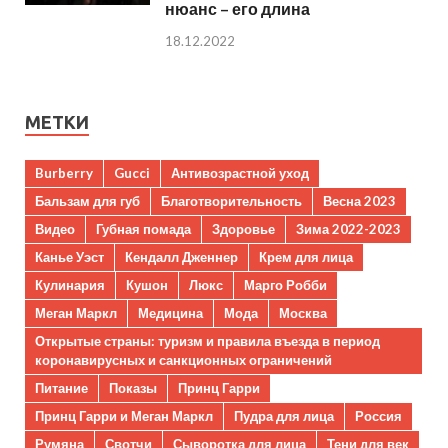
нюанс – его длина
18.12.2022
МЕТКИ
Burberry
Gucci
Антивозрастной уход
Бальзам для губ
Благотворительность
Весна 2023
Видео
Губная помада
Здоровье
Зима 2022-2023
Канье Уэст
Кендалл Дженнер
Крем для лица
Кулинария
Кушон
Люкс
Марго Робби
Меган Маркл
Медицина
Мода
Москва
Открытые страны: туризм и правила въезда в период
коронавирусных и санкционных ограничений
Питание
Показы
Принц Гарри
Принц Гарри и Меган Маркл
Пудра для лица
Россия
Румяна
Свотчи
Сыворотка для лица
Тени для век