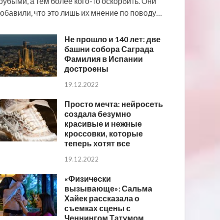
рубыми, а тем более кого-то оскорбить. Они
обавили, что это лишь их мнение по поводу…
Не прошло и 140 лет: две
башни собора Саграда
Фамилия в Испании
достроены
19.12.2022
Просто мечта: нейросеть
создала безумно
красивые и нежные
кроссовки, которые
теперь хотят все
19.12.2022
«Физически
вызывающе»: Сальма
Хайек рассказала о
съемках сцены с
Ченнингом Татумом