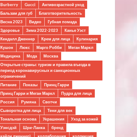
Burberry
Gucci
Антивозрастной уход
Бальзам для губ
Благотворительность
Весна 2023
Видео
Губная помада
Здоровье
Зима 2022-2023
Канье Уэст
Кендалл Дженнер
Крем для лица
Кулинария
Кушон
Люкс
Марго Робби
Меган Маркл
Медицина
Мода
Москва
Открытые страны: туризм и правила въезда в
период коронавирусных и санкционных
ограничений
Питание
Показы
Принц Гарри
Принц Гарри и Меган Маркл
Пудра для лица
Россия
Румяна
Свотчи
Сыворотка для лица
Тени для век
Тональная основа
Украшения
Уход за кожей
Уэнсдэй
Шри-Ланка
бренд
кайли дженнер\
коллаборация
коллекция