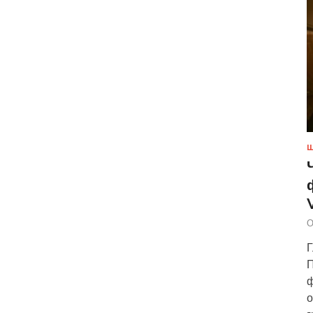
Ш
О
Г
П
ф
о