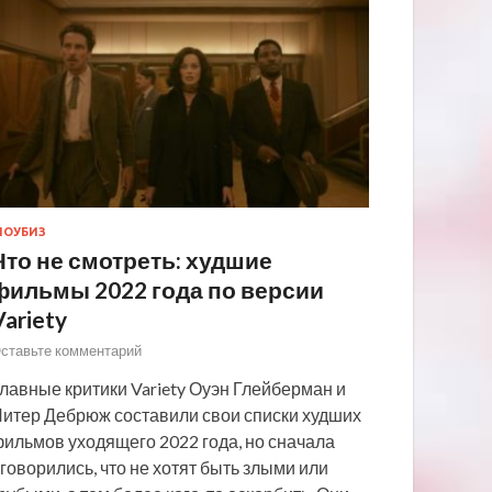
ОУБИЗ
Что не смотреть: худшие
фильмы 2022 года по версии
Variety
ставьте комментарий
лавные критики Variety Оуэн Глейберман и
итер Дебрюж составили свои списки худших
ильмов уходящего 2022 года, но сначала
говорились, что не хотят быть злыми или