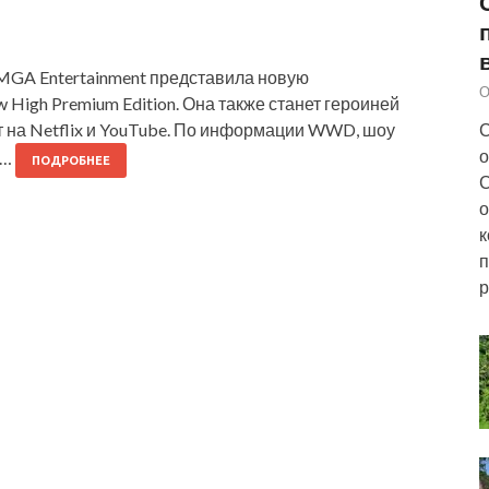
MGA Entertainment представила новую
О
High Premium Edition. Она также станет героиней
С
т на Netflix и YouTube. По информации WWD, шоу
о
е…
ПОДРОБНЕЕ
С
о
к
п
р