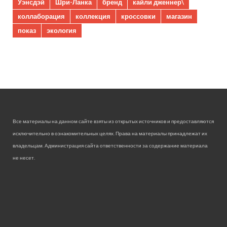
Уэнсдэй
Шри-Ланка
бренд
кайли дженнер\
коллаборация
коллекция
кроссовки
магазин
показ
экология
Все материалы на данном сайте взяты из открытых источников и предоставляются
исключительно в ознакомительных целях. Права на материалы принадлежат их
владельцам. Администрация сайта ответственности за содержание материала
не несет.