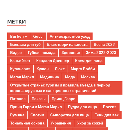
МЕТКИ
Burberry
Gucci
Антивозрастной уход
Бальзам для губ
Благотворительность
Весна 2023
Видео
Губная помада
Здоровье
Зима 2022-2023
Канье Уэст
Кендалл Дженнер
Крем для лица
Кулинария
Кушон
Люкс
Марго Робби
Меган Маркл
Медицина
Мода
Москва
Открытые страны: туризм и правила въезда в период
коронавирусных и санкционных ограничений
Питание
Показы
Принц Гарри
Принц Гарри и Меган Маркл
Пудра для лица
Россия
Румяна
Свотчи
Сыворотка для лица
Тени для век
Тональная основа
Украшения
Уход за кожей