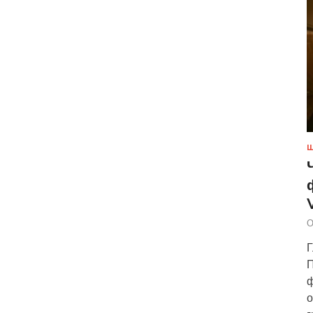
Ш
О
Г
П
ф
о