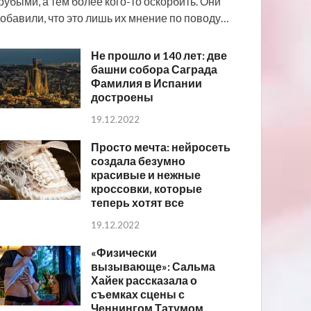
рубыми, а тем более кого-то оскорбить. Они
обавили, что это лишь их мнение по поводу…
Не прошло и 140 лет: две
башни собора Саграда
Фамилия в Испании
достроены
19.12.2022
Просто мечта: нейросеть
создала безумно
красивые и нежные
кроссовки, которые
теперь хотят все
19.12.2022
«Физически
вызывающе»: Сальма
Хайек рассказала о
съемках сцены с
Ченнингом Татумом