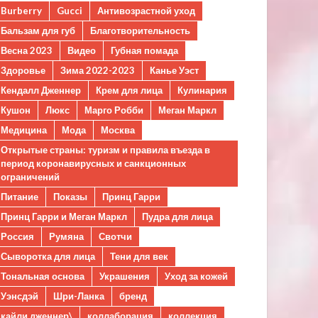
Burberry
Gucci
Антивозрастной уход
Бальзам для губ
Благотворительность
Весна 2023
Видео
Губная помада
Здоровье
Зима 2022-2023
Канье Уэст
Кендалл Дженнер
Крем для лица
Кулинария
Кушон
Люкс
Марго Робби
Меган Маркл
Медицина
Мода
Москва
Открытые страны: туризм и правила въезда в
период коронавирусных и санкционных
ограничений
Питание
Показы
Принц Гарри
Принц Гарри и Меган Маркл
Пудра для лица
Россия
Румяна
Свотчи
Сыворотка для лица
Тени для век
Тональная основа
Украшения
Уход за кожей
Уэнсдэй
Шри-Ланка
бренд
кайли дженнер\
коллаборация
коллекция