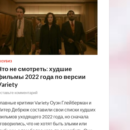
ОУБИЗ
Что не смотреть: худшие
фильмы 2022 года по версии
Variety
ставьте комментарий
лавные критики Variety Оуэн Глейберман и
итер Дебрюж составили свои списки худших
ильмов уходящего 2022 года, но сначала
говорились, что не хотят быть злыми или