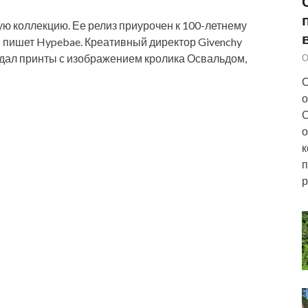
ую коллекцию. Ее релиз приурочен к 100-летнему
 пишет Hypebae. Креативный директор Givenchy
дал принты с изображением кролика Освальдом,
О
С
о
С
о
к
п
р