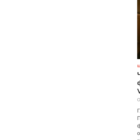
Ш
О
Г
П
ф
о