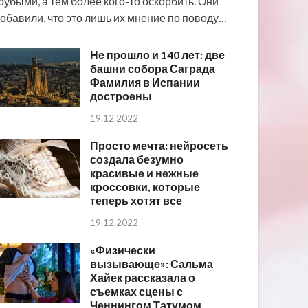
рубыми, а тем более кого-то оскорбить. Они
обавили, что это лишь их мнение по поводу…
Не прошло и 140 лет: две
башни собора Саграда
Фамилия в Испании
достроены
19.12.2022
Просто мечта: нейросеть
создала безумно
красивые и нежные
кроссовки, которые
теперь хотят все
19.12.2022
«Физически
вызывающе»: Сальма
Хайек рассказала о
съемках сцены с
Ченнингом Татумом