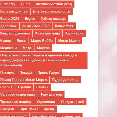
Burberry
Gucci
Антивозрастной уход
Бальзам для губ
Благотворительность
Весна 2023
Видео
Губная помада
Здоровье
Зима 2022-2023
Канье Уэст
Кендалл Дженнер
Крем для лица
Кулинария
Кушон
Люкс
Марго Робби
Меган Маркл
Медицина
Мода
Москва
Открытые страны: туризм и правила въезда в
период коронавирусных и санкционных
ограничений
Питание
Показы
Принц Гарри
Принц Гарри и Меган Маркл
Пудра для лица
Россия
Румяна
Свотчи
Сыворотка для лица
Тени для век
Тональная основа
Украшения
Уход за кожей
Уэнсдэй
Шри-Ланка
бренд
кайли дженнер\
коллаборация
коллекция