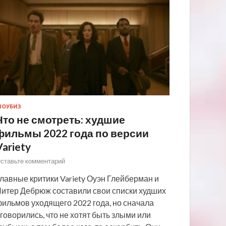
ОУБИЗ
Что не смотреть: худшие
фильмы 2022 года по версии
Variety
ставьте комментарий
лавные критики Variety Оуэн Глейберман и
итер Дебрюж составили свои списки худших
ильмов уходящего 2022 года, но сначала
говорились, что не хотят быть злыми или