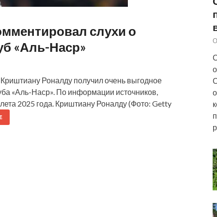
омментировал слухи о
О
уб «Аль-Наср»
С
о
то Криштиану Роналду получил очень выгодное
С
уба «Аль-Наср». По информации источников,
о
лета 2025 года. Криштиану Роналду (Фото: Getty
к
п
Е
р